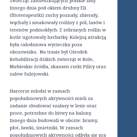
zwierząt zamieszkujących polskie lasy.
Innego dnia pod okiem druhny Eli
(fitoterapeutki) zuchy poznały, zbierały,
wąchały i smakowały rośliny z pół, lasów i
terenów podmokłych. Z zebranych roślin w
kotle ugotowały herbatkę. Kolejną atrakcją
była całodniowa wycieczka poza
obozowisko. Na trasie był Ośrodek
Rehabilitacji dzikich zwierząt w Kole,
Niebieskie źródła, skansen rzeki Pilicy oraz
zalew Sulejowski.
Harcerze młodsi w ramach
popołudniowych aktywności mieli za
zadanie zbudować szałasy w lesie oraz
proce, potrzebne do bitwy na balony.
Innego dnia budowali w obozie: bramy,
płot, ławki, śmietniki. W ramach
popołudniowych aktywności odbyła się gra