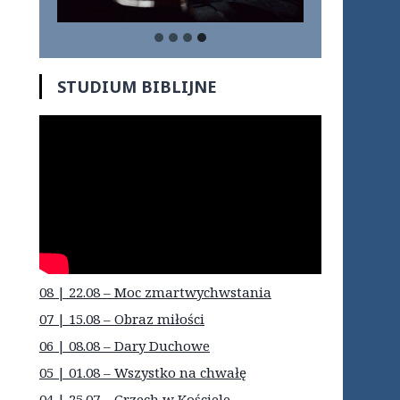
STUDIUM BIBLIJNE
08 | 22.08 – Moc zmartwychwstania
07 | 15.08 – Obraz miłości
06 | 08.08 – Dary Duchowe
05 | 01.08 – Wszystko na chwałę
04 | 25.07 – Grzech w Kościele