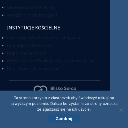
Generalna Konferencja
Wydział Transeuropejski
INSTYTUCJE KOŚCIELNE
Chrześcijańska Służba Charytatywna
Fundacja ADRA Polska
Hope Media Polska
Wyższa Szkoła Teologiczno-Humanistyczna
Dom Opieki „Samarytanin”
Ta strona korzysta z ciasteczek aby świadczyć usługi na
najwyższym poziomie. Dalsze korzystanie ze strony oznacza,
KRS: 0000220518
że zgadzasz się na ich użycie.
Zamknij
© 2026 Kościół Adwentystów Dnia Siódmego w RP