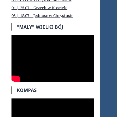
04 | 25.07 – Grzech w Kościele
03 | 18.07 – Jedność w Chrystusie
"MAŁY" WIELKI BÓJ
KOMPAS