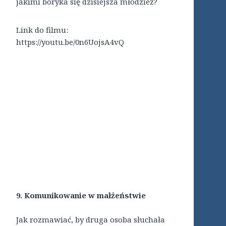
jakimi boryka się dzisiejsza młodzież?
Link do filmu:
https://youtu.be/0n6UojsA4vQ
9. Komunikowanie w małżeństwie
Jak rozmawiać, by druga osoba słuchała