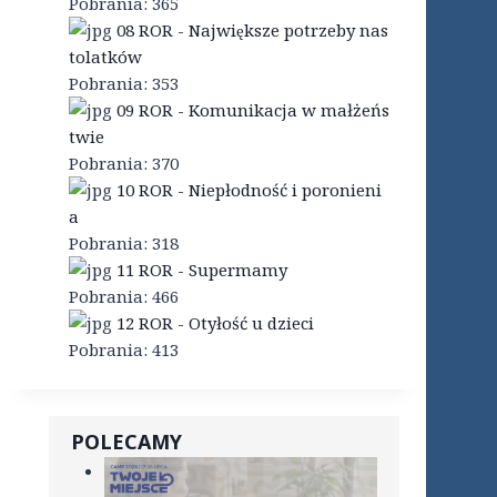
Pobrania:
365
08 ROR - Największe potrzeby nas
tolatków
Pobrania:
353
09 ROR - Komunikacja w małżeńs
twie
Pobrania:
370
10 ROR - Niepłodność i poronieni
a
Pobrania:
318
11 ROR - Supermamy
Pobrania:
466
12 ROR - Otyłość u dzieci
Pobrania:
413
POLECAMY