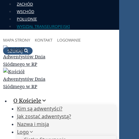
Przejdź
ZACHÓD
do
WSCHÓD
treści
POŁUDNIE
WYDZIAŁ TRANSEUROPEJSKI
MAPA STRONY
KONTAKT
LOGOWANIE
SZUKAJ
O Kościele
Kim są adwentyści?
Jak zostać adwentystą?
Nazwa i misja
Logo