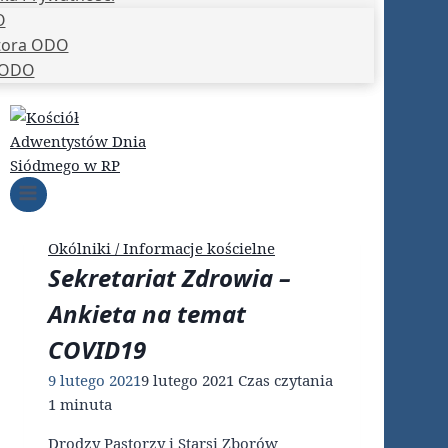
O
tora ODO
 ODO
Okólniki / Informacje kościelne
Sekretariat Zdrowia –
Ankieta na temat
COVID19
9 lutego 2021
9 lutego 2021
Czas czytania
1
minuta
Drodzy Pastorzy i Starsi Zborów