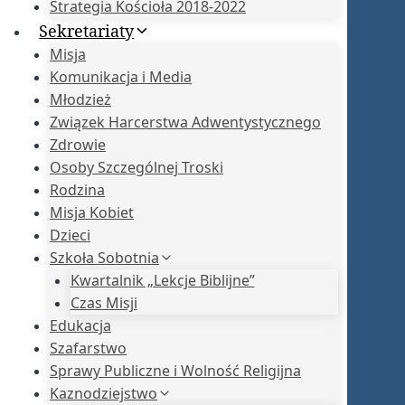
Strategia Kościoła 2018-2022
Sekretariaty
Misja
Komunikacja i Media
Młodzież
Związek Harcerstwa Adwentystycznego
Zdrowie
Osoby Szczególnej Troski
Rodzina
Misja Kobiet
Dzieci
Szkoła Sobotnia
Kwartalnik „Lekcje Biblijne”
Czas Misji
Edukacja
Szafarstwo
Sprawy Publiczne i Wolność Religijna
Kaznodziejstwo