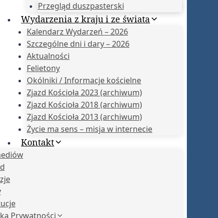
Przegląd duszpasterski
Wydarzenia z kraju i ze świata
Kalendarz Wydarzeń – 2026
Szczególne dni i dary – 2026
Aktualności
Felietony
Okólniki / Informacje kościelne
Zjazd Kościoła 2023 (archiwum)
Zjazd Kościoła 2018 (archiwum)
Zjazd Kościoła 2013 (archiwum)
Życie ma sens – misja w internecie
Kontakt
mediów
ąd
zje
y
tucje
yka Prywatności