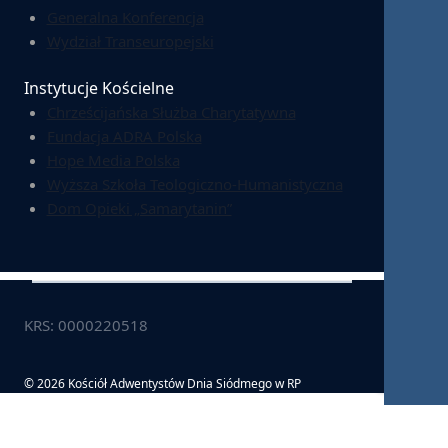
Generalna Konferencja
Wydział Transeuropejski
Instytucje Kościelne
Chrześcijańska Służba Charytatywna
Fundacja ADRA Polska
Hope Media Polska
Wyższa Szkoła Teologiczno-Humanistyczna
Dom Opieki „Samarytanin”
KRS: 0000220518
© 2026 Kościół Adwentystów Dnia Siódmego w RP