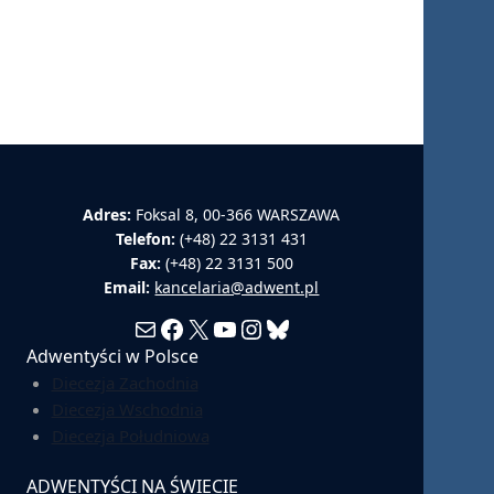
Adres:
Foksal 8, 00-366 WARSZAWA
Telefon:
(+48) 22 3131 431
Fax:
(+48) 22 3131 500
Email:
kancelaria@adwent.pl
Mail
Facebook
X
YouTube
Instagram
Bluesky
Adwentyści w Polsce
Diecezja Zachodnia
Diecezja Wschodnia
Diecezja Południowa
ADWENTYŚCI NA ŚWIECIE