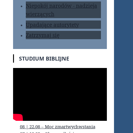
Niepokój narodów - nadzieja
wierzących
Upadające autorytety
Zatrzymaj się
STUDIUM BIBLIJNE
08 | 22.08 – Moc zmartwychwstania