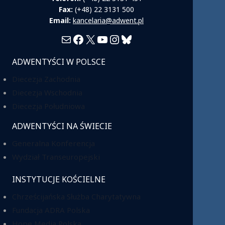
Fax:
(+48) 22 3131 500
Email:
kancelaria@adwent.pl
Mail
Facebook
X
YouTube
Instagram
Bluesky
ADWENTYŚCI W POLSCE
Diecezja Zachodnia
Diecezja Wschodnia
Diecezja Południowa
ADWENTYŚCI NA ŚWIECIE
Generalna Konferencja
Wydział Transeuropejski
INSTYTUCJE KOŚCIELNE
Chrześcijańska Służba Charytatywna
Fundacja ADRA Polska
Hope Media Polska