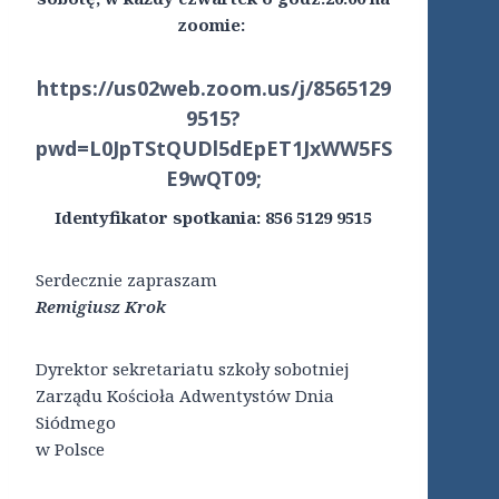
zoomie:
https://us02web.zoom.us/j/8565129
9515?
pwd=L0JpTStQUDl5dEpET1JxWW5FS
E9wQT09
;
Identyfikator spotkania: 856 5129 9515
Serdecznie zapraszam
Remigiusz Krok
Dyrektor sekretariatu szkoły sobotniej
Zarządu Kościoła Adwentystów Dnia
Siódmego
w Polsce