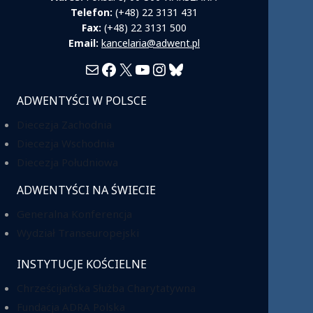
Telefon:
(+48) 22 3131 431
Fax:
(+48) 22 3131 500
Email:
kancelaria@adwent.pl
Mail
Facebook
X
YouTube
Instagram
Bluesky
ADWENTYŚCI W POLSCE
Diecezja Zachodnia
Diecezja Wschodnia
Diecezja Południowa
ADWENTYŚCI NA ŚWIECIE
Generalna Konferencja
Wydział Transeuropejski
INSTYTUCJE KOŚCIELNE
Chrześcijańska Służba Charytatywna
Fundacja ADRA Polska