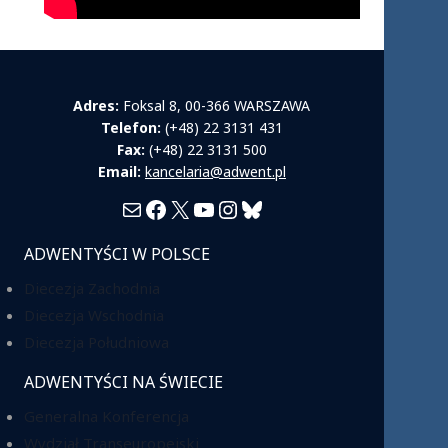
Adres:
Foksal 8, 00-366 WARSZAWA
Telefon:
(+48) 22 3131 431
Fax:
(+48) 22 3131 500
Email:
kancelaria@adwent.pl
Mail
Facebook
X
YouTube
Instagram
Bluesky
ADWENTYŚCI W POLSCE
Diecezja Zachodnia
Diecezja Wschodnia
Diecezja Południowa
ADWENTYŚCI NA ŚWIECIE
Generalna Konferencja
Wydział Transeuropejski