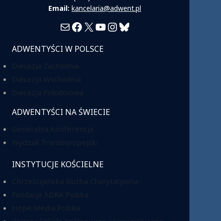
Email:
kancelaria@adwent.pl
Mail
Facebook
X
YouTube
Instagram
Bluesky
ADWENTYŚCI W POLSCE
Diecezja Zachodnia
Diecezja Wschodnia
Diecezja Południowa
ADWENTYŚCI NA ŚWIECIE
Generalna Konferencja
Wydział Transeuropejski
INSTYTUCJE KOŚCIELNE
Chrześcijańska Służba Charytatywna
Fundacja ADRA Polska
Hope Media Polska
Wyższa Szkoła Teologiczno-Humanistyczna