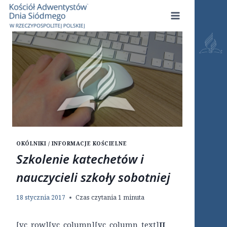
Przejdź
do
treści
OKÓLNIKI / INFORMACJE KOŚCIELNE
Szkolenie katechetów i
nauczycieli szkoły sobotniej
18 stycznia 2017
Czas czytania
1
minuta
[vc_row][vc_column][vc_column_text]
II