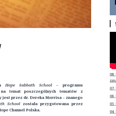
l
08 
zm
nka
Hope Sabbath School
– programu
07 
ją na temat poszczególnych tematów z
06 
 jest przez dr. Dereka Morrisa – znanego
05 
th School
została przygotowana przez
Hope Channel Polska.
04 