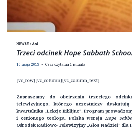
NEWSY / AAI
Trzeci odcinek Hope Sabbath Schoo
10 maja 2013
Czas czytania
1
minuta
[vc_row][vc_column][vc_column_text]
Zapraszamy do obejrzenia trzeciego odci
telewizyjnego, którego uczestniczy dyskutu
kwartalnika „Lekcje Biblijne”. Program prowadzony
i cenionego teologa. Polska wersja
Hope Sabba
Ośrodek Radiowo-Telewizyjny „Głos Nadziei” dla 