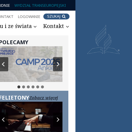
UDNIE
WYDZIAŁ TRANSEUROPEJSKI
SZUKAJ
ONTAKT
LOGOWANIE
 i ze świata
Kontakt
POLECAMY
FELIETONY
Zobacz więcej