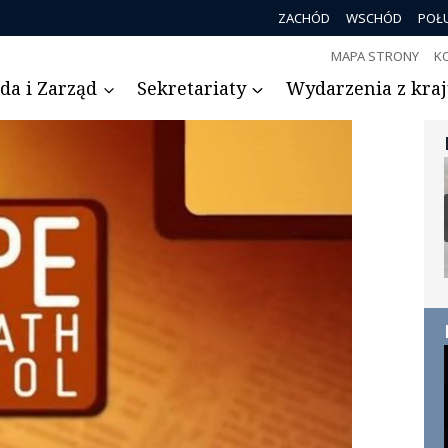
ZACHÓD
WSCHÓD
POŁ
MAPA STRONY
K
da i Zarząd
Sekretariaty
Wydarzenia z kraju