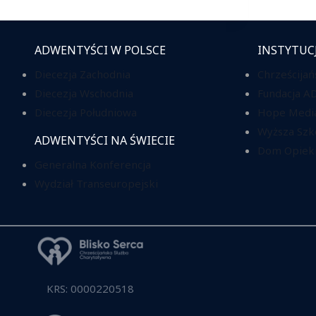
ADWENTYŚCI W POLSCE
INSTYTUC
Diecezja Zachodnia
Chrześcijań
Diecezja Wschodnia
Fundacja A
Diecezja Południowa
Hope Media
Wyższa Szk
ADWENTYŚCI NA ŚWIECIE
Dom Opieki
Generalna Konferencja
Wydział Transeuropejski
KRS: 0000220518