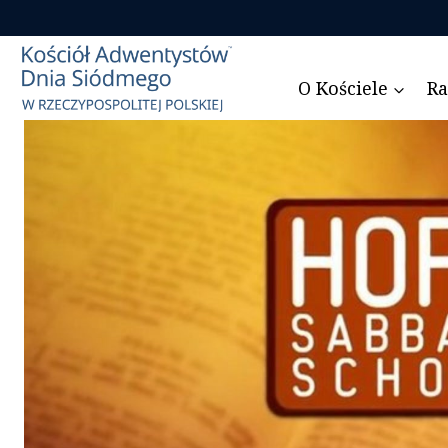
Przejdź
do
treści
O Kościele
Ra