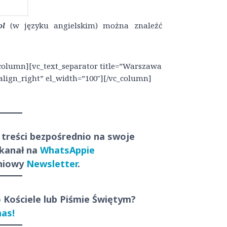
ol
(w języku angielskim) można znaleźć
column][vc_text_separator title=”Warszawa
_align_right” el_width=”100″][/vc_column]
 treści
bezpośrednio
na swoje
 kanał na
WhatsAppie
dniowy
Newsletter
.
o Kościele lub Piśmie Świętym?
nas!