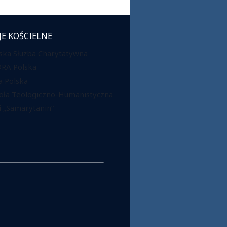
JE KOŚCIELNE
ska Służba Charytatywna
DRA Polska
 Polska
oła Teologiczno-Humanistyczna
 „Samarytanin”