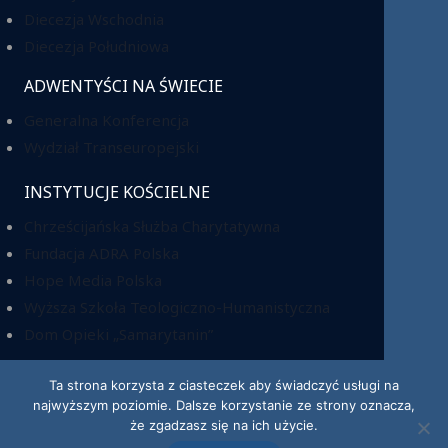
Diecezja Wschodnia
Diecezja Południowa
ADWENTYŚCI NA ŚWIECIE
Generalna Konferencja
Wydział Transeuropejski
INSTYTUCJE KOŚCIELNE
Chrześcijańska Służba Charytatywna
Fundacja ADRA Polska
Hope Media Polska
Wyższa Szkoła Teologiczno-Humanistyczna
Dom Opieki „Samarytanin”
Ta strona korzysta z ciasteczek aby świadczyć usługi na
najwyższym poziomie. Dalsze korzystanie ze strony oznacza,
KRS: 0000220518
że zgadzasz się na ich użycie.