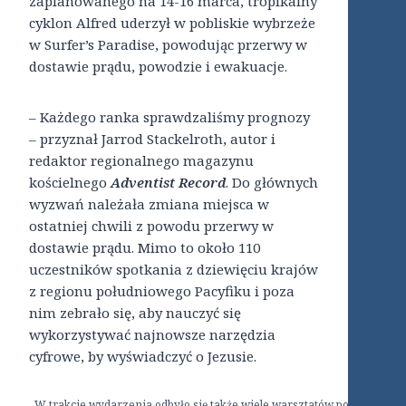
zaplanowanego na 14-16 marca, tropikalny
cyklon Alfred uderzył w pobliskie wybrzeże
w Surfer’s Paradise, powodując przerwy w
dostawie prądu, powodzie i ewakuacje.
– Każdego ranka sprawdzaliśmy prognozy
– przyznał Jarrod Stackelroth, autor i
redaktor regionalnego magazynu
kościelnego
Adventist Record
. Do głównych
wyzwań należała zmiana miejsca w
ostatniej chwili z powodu przerwy w
dostawie prądu. Mimo to około 110
uczestników spotkania z dziewięciu krajów
z regionu południowego Pacyfiku i poza
nim zebrało się, aby nauczyć się
wykorzystywać najnowsze narzędzia
cyfrowe, by wyświadczyć o Jezusie.
W trakcie wydarzenia odbyło się także wiele warsztatów poświęconych