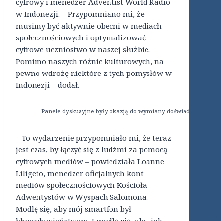
cyfrowy i menedżer Adventist World Radio
w Indonezji. – Przypomniano mi, że
musimy być aktywnie obecni w mediach
społecznościowych i optymalizować
cyfrowe uczniostwo w naszej służbie.
Pomimo naszych różnic kulturowych, na
pewno wdrożę niektóre z tych pomysłów w
Indonezji – dodał.
Panele dyskusyjne były okazją do wymiany doświadczeń z różn
– To wydarzenie przypomniało mi, że teraz
jest czas, by łączyć się z ludźmi za pomocą
cyfrowych mediów – powiedziała Loanne
Liligeto, menedżer oficjalnych kont
mediów społecznościowych Kościoła
Adwentystów w Wyspach Salomona. –
Modlę się, aby mój smartfon był
błogosławieństwem. I modlę się, aby, jak