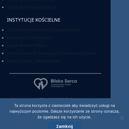
Wydział Transeuropejski
INSTYTUCJE KOŚCIELNE
Chrześcijańska Służba Charytatywna
Fundacja ADRA Polska
Hope Media Polska
Wyższa Szkoła Teologiczno-Humanistyczna
Dom Opieki „Samarytanin”
KRS: 0000220518
Ta strona korzysta z ciasteczek aby świadczyć usługi na
najwyższym poziomie. Dalsze korzystanie ze strony oznacza,
że zgadzasz się na ich użycie.
Zamknij