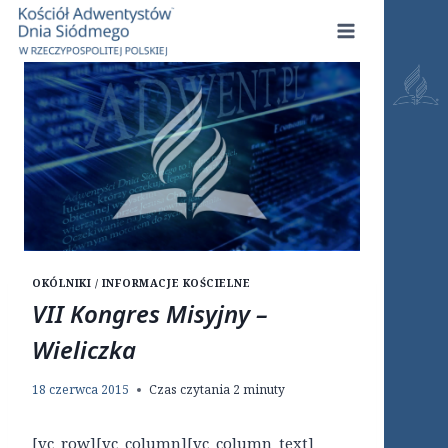
Przejdź
do
treści
OKÓLNIKI / INFORMACJE KOŚCIELNE
VII Kongres Misyjny –
Wieliczka
18 czerwca 2015
Czas czytania
2
minuty
[vc_row][vc_column][vc_column_text]