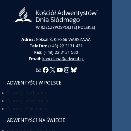
Adres:
Foksal 8, 00-366 WARSZAWA
Telefon:
(+48) 22 3131 431
Fax:
(+48) 22 3131 500
Email:
kancelaria@adwent.pl
Mail
Facebook
X
YouTube
Instagram
Bluesky
ADWENTYŚCI W POLSCE
Diecezja Zachodnia
Diecezja Wschodnia
Diecezja Południowa
ADWENTYŚCI NA ŚWIECIE
Generalna Konferencja