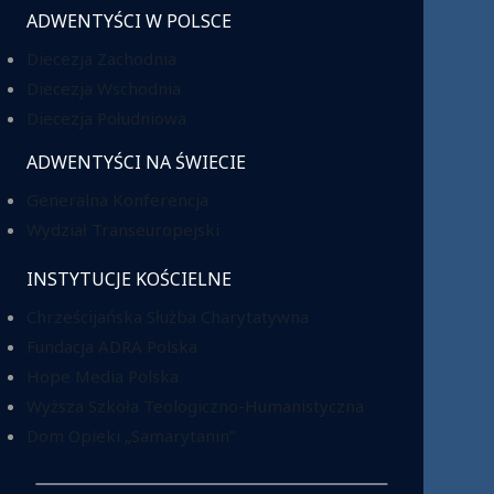
ADWENTYŚCI W POLSCE
Diecezja Zachodnia
Diecezja Wschodnia
Diecezja Południowa
ADWENTYŚCI NA ŚWIECIE
Generalna Konferencja
Wydział Transeuropejski
INSTYTUCJE KOŚCIELNE
Chrześcijańska Służba Charytatywna
Fundacja ADRA Polska
Hope Media Polska
Wyższa Szkoła Teologiczno-Humanistyczna
Dom Opieki „Samarytanin”