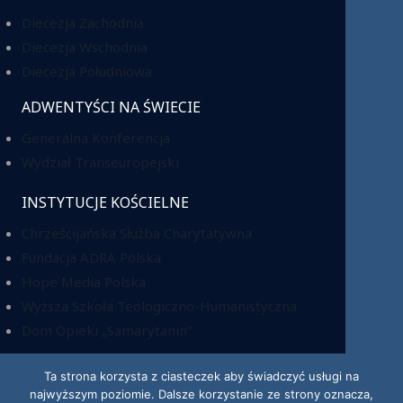
Diecezja Zachodnia
Diecezja Wschodnia
Diecezja Południowa
ADWENTYŚCI NA ŚWIECIE
Generalna Konferencja
Wydział Transeuropejski
INSTYTUCJE KOŚCIELNE
Chrześcijańska Służba Charytatywna
Fundacja ADRA Polska
Hope Media Polska
Wyższa Szkoła Teologiczno-Humanistyczna
Dom Opieki „Samarytanin”
Ta strona korzysta z ciasteczek aby świadczyć usługi na
najwyższym poziomie. Dalsze korzystanie ze strony oznacza,