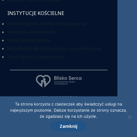
INSTYTUCJE KOŚCIELNE
Chrześcijańska Służba Charytatywna
Fundacja ADRA Polska
Hope Media Polska
Wyższa Szkoła Teologiczno-Humanistyczna
Dom Opieki „Samarytanin”
KRS: 0000220518
Ta strona korzysta z ciasteczek aby świadczyć usługi na
najwyższym poziomie. Dalsze korzystanie ze strony oznacza,
że zgadzasz się na ich użycie.
Zamknij
© 2026 Kościół Adwentystów Dnia Siódmego w RP