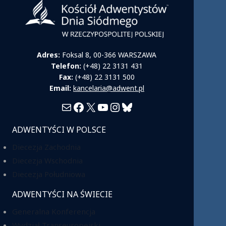
Adres:
Foksal 8, 00-366 WARSZAWA
Telefon:
(+48) 22 3131 431
Fax:
(+48) 22 3131 500
Email:
kancelaria@adwent.pl
Mail
Facebook
X
YouTube
Instagram
Bluesky
ADWENTYŚCI W POLSCE
Diecezja Zachodnia
Diecezja Wschodnia
Diecezja Południowa
ADWENTYŚCI NA ŚWIECIE
Generalna Konferencja
Wydział Transeuropejski