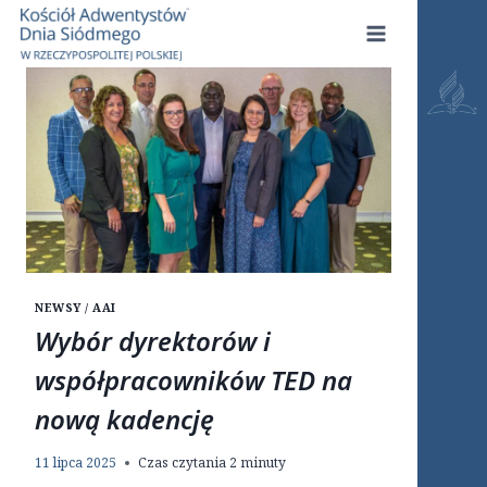
Przejdź
do
treści
NEWSY / AAI
Wybór dyrektorów i
współpracowników TED na
nową kadencję
11 lipca 2025
Czas czytania
2
minuty