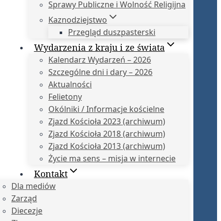
Sprawy Publiczne i Wolność Religijna
Kaznodziejstwo
Przegląd duszpasterski
Wydarzenia z kraju i ze świata
Kalendarz Wydarzeń – 2026
Szczególne dni i dary – 2026
Aktualności
Felietony
Okólniki / Informacje kościelne
Zjazd Kościoła 2023 (archiwum)
Zjazd Kościoła 2018 (archiwum)
Zjazd Kościoła 2013 (archiwum)
Życie ma sens – misja w internecie
Kontakt
Dla mediów
Zarząd
Diecezje