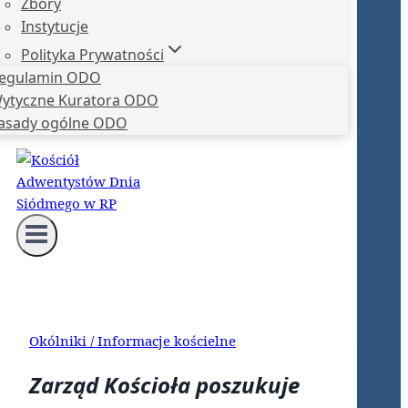
Zbory
Instytucje
Polityka Prywatności
egulamin ODO
ytyczne Kuratora ODO
asady ogólne ODO
Okólniki / Informacje kościelne
Zarząd Kościoła poszukuje