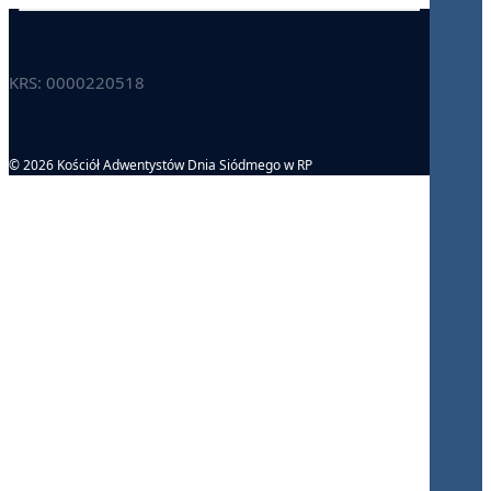
KRS: 0000220518
© 2026 Kościół Adwentystów Dnia Siódmego w RP