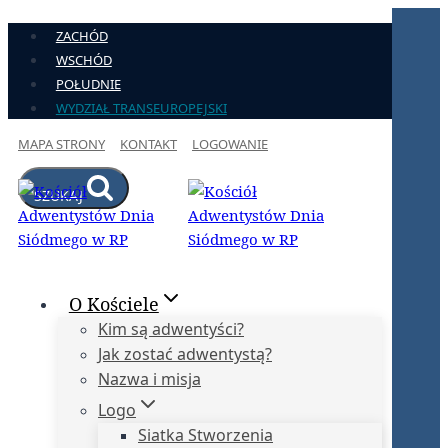
Przejdź
ZACHÓD
do
WSCHÓD
treści
POŁUDNIE
WYDZIAŁ TRANSEUROPEJSKI
MAPA STRONY
KONTAKT
LOGOWANIE
SZUKAJ
O Kościele
Kim są adwentyści?
Jak zostać adwentystą?
Nazwa i misja
Logo
Siatka Stworzenia