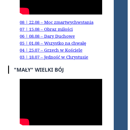
08 | 22.08 – Moc zmartwychwstania
07 | 15.08 – Obraz miłości
06 | 08.08 – Dary Duchowe
05 | 01.08 – Wszystko na chwałę
04 | 25.07 – Grzech w Kościele
03 | 18.07 – Jedność w Chrystusie
"MAŁY" WIELKI BÓJ