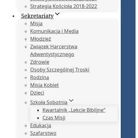
Strategia Kościoła 2018-2022
Sekretariaty
Misja
Komunikacja i Media
Młodzież
Związek Harcerstwa
Adwentystycznego
Zdrowie
Osoby Szczególnej Troski
Rodzina
Misja Kobiet
Dzieci
Szkoła Sobotnia
Kwartalnik „Lekcje Biblijne”
Czas Misji
Edukacja
Szafarstwo