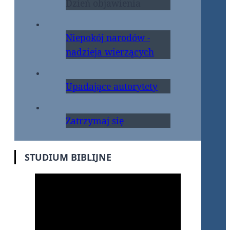
Dzień objawienia
Niepokój narodów -
nadzieja wierzących
Upadające autorytety
Zatrzymaj się
STUDIUM BIBLIJNE