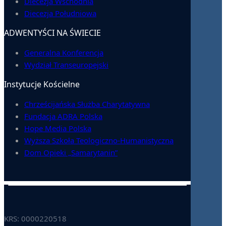
Diecezja Wschodnia
Diecezja Południowa
ADWENTYŚCI NA ŚWIECIE
Generalna Konferencja
Wydział Transeuropejski
Instytucje Kościelne
Chrześcijańska Służba Charytatywna
Fundacja ADRA Polska
Hope Media Polska
Wyższa Szkoła Teologiczno-Humanistyczna
Dom Opieki „Samarytanin”
KRS: 0000220518