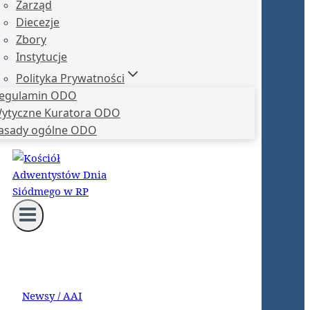
Zarząd
Diecezje
Zbory
Instytucje
Polityka Prywatności
egulamin ODO
ytyczne Kuratora ODO
asady ogólne ODO
Newsy / AAI