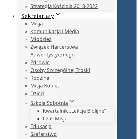
Strategia Kościoła 2018-2022
Sekretariaty
Misja
Komunikacja i Media
Młodzież
Związek Harcerstwa
Adwentystycznego
Zdrowie
Osoby Szczególnej Troski
Rodzina
Misja Kobiet
Dzieci
Szkoła Sobotnia
Kwartalnik „Lekcje Biblijne”
Czas Misji
Edukacja
Szafarstwo