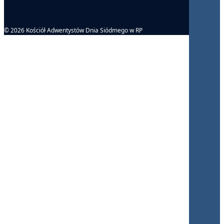
© 2026 Kościół Adwentystów Dnia Siódmego w RP