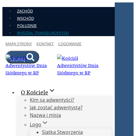
Przejdź
ZACHÓD
do
WSCHÓD
treści
POŁUDNIE
WYDZIAŁ TRANSEUROPEJSKI
MAPA STRONY
KONTAKT
LOGOWANIE
SZUKAJ
O Kościele
Kim są adwentyści?
Jak zostać adwentystą?
Nazwa i misja
Logo
Siatka Stworzenia