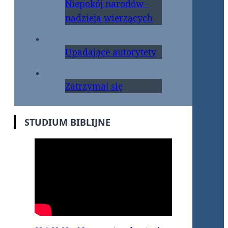
Niepokój narodów -
nadzieja wierzących
Upadające autorytety
Zatrzymaj się
STUDIUM BIBLIJNE