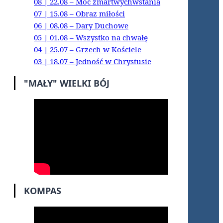
08 | 22.08 – Moc zmartwychwstania
07 | 15.08 – Obraz miłości
06 | 08.08 – Dary Duchowe
05 | 01.08 – Wszystko na chwałę
04 | 25.07 – Grzech w Kościele
03 | 18.07 – Jedność w Chrystusie
"MAŁY" WIELKI BÓJ
KOMPAS