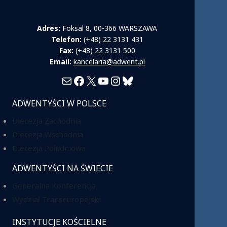
Adres:
Foksal 8, 00-366 WARSZAWA
Telefon:
(+48) 22 3131 431
Fax:
(+48) 22 3131 500
Email:
kancelaria@adwent.pl
Mail
Facebook
X
YouTube
Instagram
Bluesky
ADWENTYŚCI W POLSCE
Diecezja Zachodnia
Diecezja Wschodnia
Diecezja Południowa
ADWENTYŚCI NA ŚWIECIE
Generalna Konferencja
Wydział Transeuropejski
INSTYTUCJE KOŚCIELNE