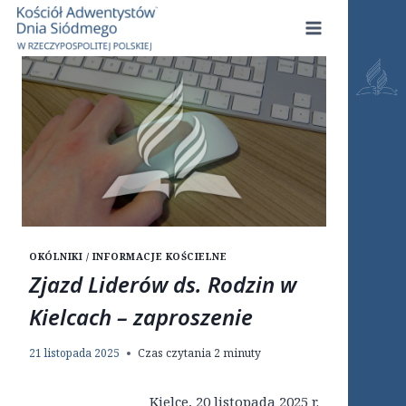
Przejdź
do
treści
OKÓLNIKI / INFORMACJE KOŚCIELNE
Zjazd Liderów ds. Rodzin w
Kielcach – zaproszenie
21 listopada 2025
Czas czytania
2
minuty
Kielce, 20 listopada 2025 r.