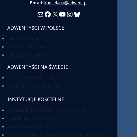
Email:
kancelaria@adwent.pl
Mail
Facebook
X
YouTube
Instagram
Bluesky
ADWENTYŚCI W POLSCE
Diecezja Zachodnia
Diecezja Wschodnia
Diecezja Południowa
ADWENTYŚCI NA ŚWIECIE
Generalna Konferencja
Wydział Transeuropejski
INSTYTUCJE KOŚCIELNE
Chrześcijańska Służba Charytatywna
Fundacja ADRA Polska
Hope Media Polska
Wyższa Szkoła Teologiczno-Humanistyczna