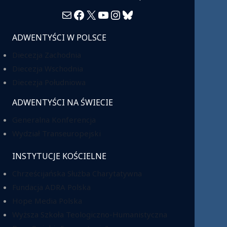
Mail
Facebook
X
YouTube
Instagram
Bluesky
ADWENTYŚCI W POLSCE
Diecezja Zachodnia
Diecezja Wschodnia
Diecezja Południowa
ADWENTYŚCI NA ŚWIECIE
Generalna Konferencja
Wydział Transeuropejski
INSTYTUCJE KOŚCIELNE
Chrześcijańska Służba Charytatywna
Fundacja ADRA Polska
Hope Media Polska
Wyższa Szkoła Teologiczno-Humanistyczna