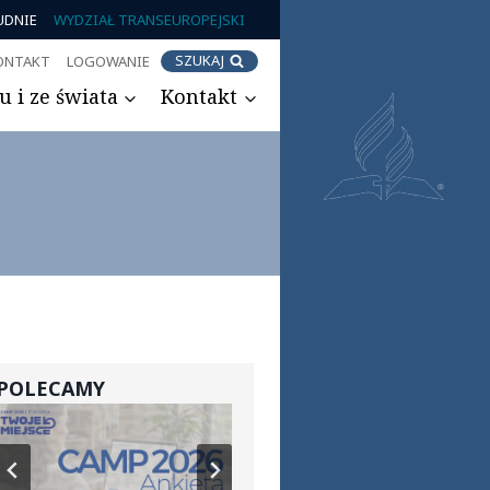
UDNIE
WYDZIAŁ TRANSEUROPEJSKI
SZUKAJ
ONTAKT
LOGOWANIE
 i ze świata
Kontakt
POLECAMY