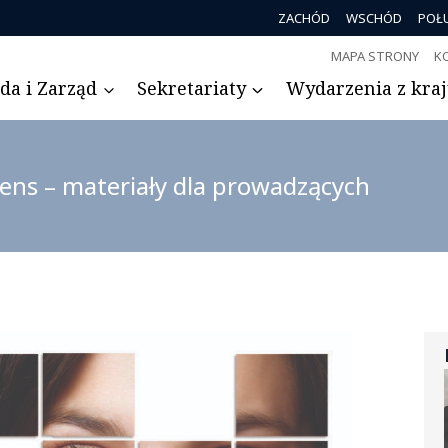
ZACHÓD
WSCHÓD
POŁ
MAPA STRONY
K
da i Zarząd
Sekretariaty
Wydarzenia z kraju
sens – materiały dla prowadzących