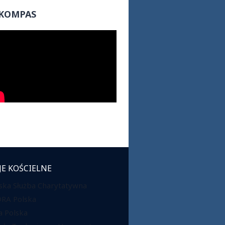
KOMPAS
JE KOŚCIELNE
ska Służba Charytatywna
DRA Polska
 Polska