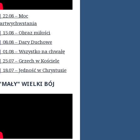
| 22.08 – Moc
artwychwstania
| 15.08 – Obraz miłości
| 08.08 – Dary Duchowe
| 01.08 – Wszystko na chwałę
| 25.07 – Grzech w Kościele
| 18.07 – Jedność w Chrystusie
"MAŁY" WIELKI BÓJ