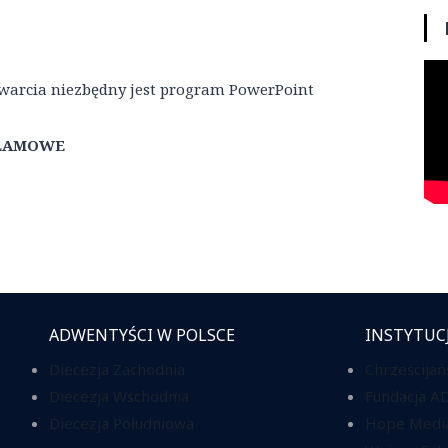
otwarcia niezbędny jest program PowerPoint
KLAMOWE
ADWENTYŚCI W POLSCE
INSTYTUC
Diecezja Zachodnia
Chrześcijań
Diecezja Wschodnia
Fundacja A
Diecezja Południowa
Hope Media