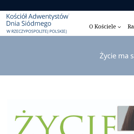
Przejdź
do
treści
O Kościele
Ra
Życie ma 