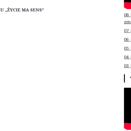
 „ŻYCIE MA SENS”
08 
zm
07 
06 
05 
04 
03 