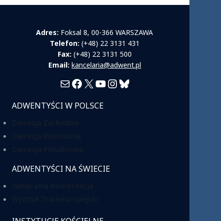
Adres:
Foksal 8, 00-366 WARSZAWA
Telefon:
(+48) 22 3131 431
Fax:
(+48) 22 3131 500
Email:
kancelaria@adwent.pl
Mail
Facebook
X
YouTube
Instagram
Bluesky
ADWENTYŚCI W POLSCE
Diecezja Zachodnia
Diecezja Wschodnia
Diecezja Południowa
ADWENTYŚCI NA ŚWIECIE
Generalna Konferencja
Wydział Transeuropejski