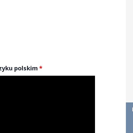
ęzyku polskim
*