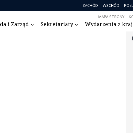
ZACHÓD
WSCHÓD
POŁ
MAPA STRONY
K
da i Zarząd
Sekretariaty
Wydarzenia z kraju