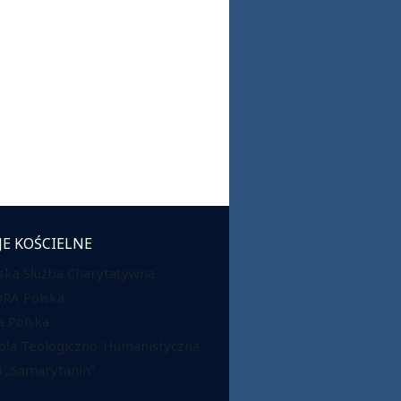
JE KOŚCIELNE
ska Służba Charytatywna
DRA Polska
 Polska
oła Teologiczno-Humanistyczna
 „Samarytanin”