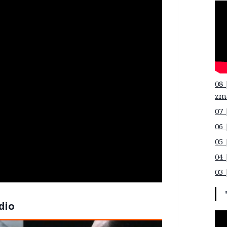
08 
zm
07 
06 
05 
04 
03 
dio