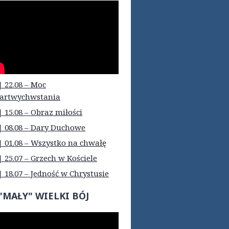
| 22.08 – Moc
artwychwstania
| 15.08 – Obraz miłości
| 08.08 – Dary Duchowe
| 01.08 – Wszystko na chwałę
| 25.07 – Grzech w Kościele
| 18.07 – Jedność w Chrystusie
"MAŁY" WIELKI BÓJ