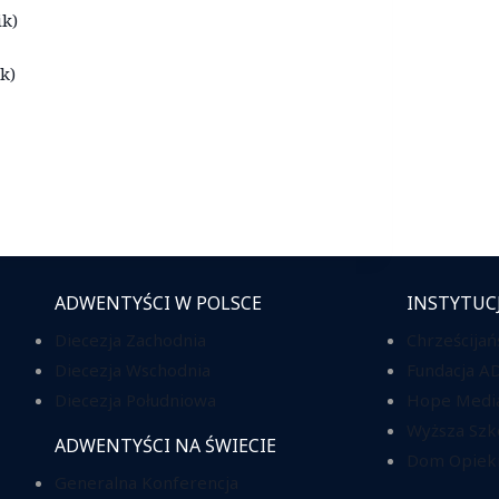
ik)
k)
ADWENTYŚCI W POLSCE
INSTYTUC
Diecezja Zachodnia
Chrześcijań
Diecezja Wschodnia
Fundacja A
Diecezja Południowa
Hope Media
Wyższa Szk
ADWENTYŚCI NA ŚWIECIE
Dom Opieki
Generalna Konferencja