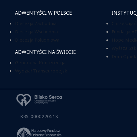
ADWENTYŚCI W POLSCE
INSTYTUC
Diecezja Zachodnia
Chrześcijań
Diecezja Wschodnia
Fundacja A
Diecezja Południowa
Hope Media
Wyższa Szk
ADWENTYŚCI NA ŚWIECIE
Dom Opieki
Generalna Konferencja
Wydział Transeuropejski
KRS: 0000220518