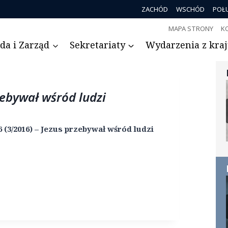
ZACHÓD
WSCHÓD
POŁ
MAPA STRONY
K
da i Zarząd
Sekretariaty
Wydarzenia z kraju
rzebywał wśród ludzi
 6 (3/2016) – Jezus przebywał wśród ludzi