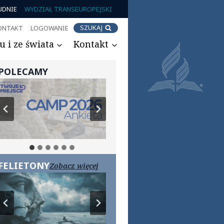
UDNIE
WYDZIAŁ TRANSEUROPEJSKI
SZUKAJ
ONTAKT
LOGOWANIE
 i ze świata
Kontakt
POLECAMY
FELIETONY
Zobacz więcej