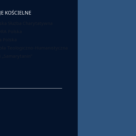
JE KOŚCIELNE
ska Służba Charytatywna
DRA Polska
 Polska
oła Teologiczno-Humanistyczna
 „Samarytanin”