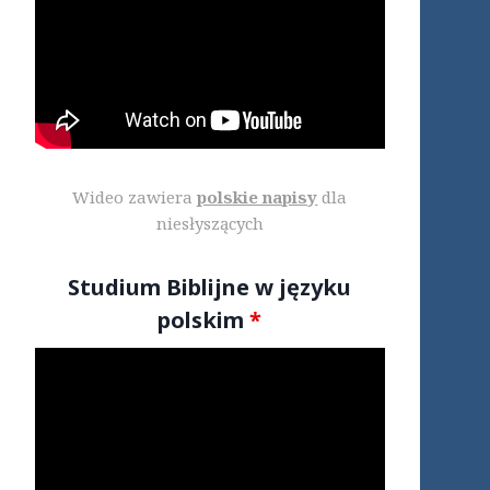
Wideo zawiera
polskie napisy
dla
niesłyszących
Studium Biblijne w języku
polskim
*