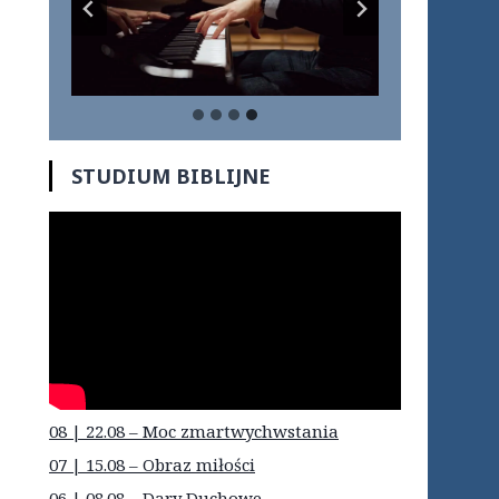
STUDIUM BIBLIJNE
08 | 22.08 – Moc zmartwychwstania
07 | 15.08 – Obraz miłości
06 | 08.08 – Dary Duchowe