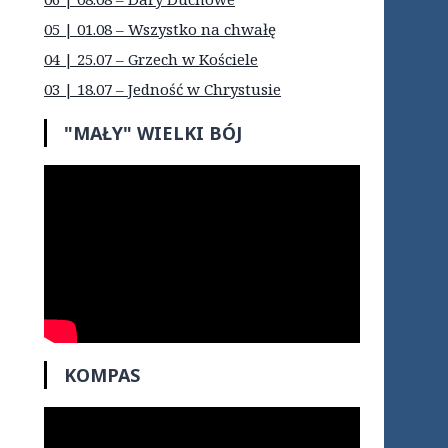
05 | 01.08 – Wszystko na chwałę
04 | 25.07 – Grzech w Kościele
03 | 18.07 – Jedność w Chrystusie
"MAŁY" WIELKI BÓJ
KOMPAS