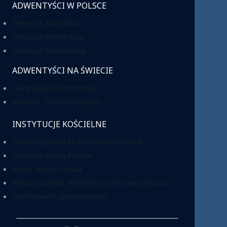
ADWENTYŚCI W POLSCE
Diecezja Zachodnia
Diecezja Wschodnia
Diecezja Południowa
ADWENTYŚCI NA ŚWIECIE
Generalna Konferencja
Wydział Transeuropejski
INSTYTUCJE KOŚCIELNE
Chrześcijańska Służba Charytatywna
Fundacja ADRA Polska
Hope Media Polska
Wyższa Szkoła Teologiczno-Humanistyczna
Dom Opieki „Samarytanin”