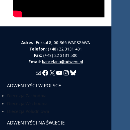
Adres:
Foksal 8, 00-366 WARSZAWA
Telefon:
(+48) 22 3131 431
Fax:
(+48) 22 3131 500
Email:
kancelaria@adwent.pl
Mail
Facebook
X
YouTube
Instagram
Bluesky
ADWENTYŚCI W POLSCE
Diecezja Zachodnia
Diecezja Wschodnia
Diecezja Południowa
ADWENTYŚCI NA ŚWIECIE