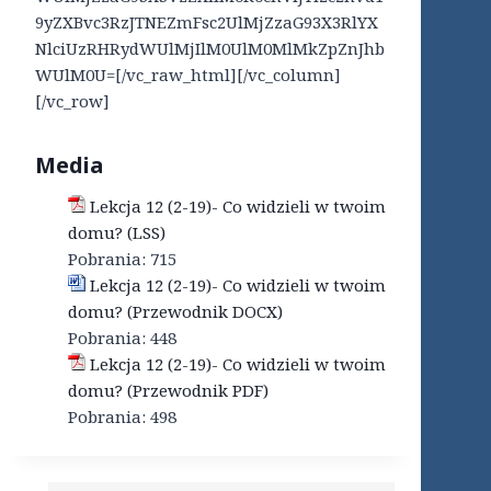
9yZXBvc3RzJTNEZmFsc2UlMjZzaG93X3RlYX
NlciUzRHRydWUlMjIlM0UlM0MlMkZpZnJhb
WUlM0U=[/vc_raw_html][/vc_column]
[/vc_row]
Media
Lekcja 12 (2-19)- Co widzieli w twoim
domu? (LSS)
Pobrania:
715
Lekcja 12 (2-19)- Co widzieli w twoim
domu? (Przewodnik DOCX)
Pobrania:
448
Lekcja 12 (2-19)- Co widzieli w twoim
domu? (Przewodnik PDF)
Pobrania:
498