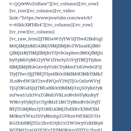
v=QQ0eWoZoHaw”][/vc_column][/vc_row]
[vc_row][vc_column][vc_video
link=”https://www.youtube.com/watch?
v=6SkIcXNTdh4″][/vc_column][/vc_row]
[vc_row][vc_column]
[vc_raw_html]JTNDaWZyYW1lJTIwd2lkdGgl
M0QlMjIxMDAlMjUlMjIlMjBoZWlnaHQlM0
QlMjIxNjYlMjIlMjBzY3JvbGxpbmclM0QlMjJu
byUyMiUyMGZyYW1lYm9yZGVyJTNEJTIybm
8lMjIlMjBhbGxvdyUzRCUyMmF1dG9wbGF5J
TIyJTIwc3JjJTNEJTIyaHR0cHMlM0ElMkYlMkZ
3LnNvdW5kY2xvdWQuY29tJTJGcGxheWVyJ
TJGJTNGdXJsJTNEaHR0cHMlMjUzQSUyRiUyR
mFwaS5zb3VuZGNsb3VkLmNvbSUyRnRyY
WNrcyUyRjYzOTg0MzE1MCUyNmNvbG9yJT
NEJTI1MjNmZjU1MDAlMjZhdXRvX3BsYXkl
M0RmYWxzZSUyNmhpZGVfcmVsYXRlZCUz
RGZhbHNlJTI2c2hvd19jb21tZW50cyUzRHRyd
WUlMjZzaG93X3VzZXIlM0R0cnVlJTI2c2hvd1