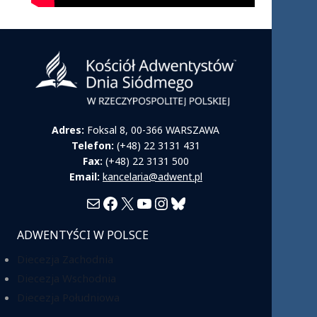
Adres:
Foksal 8, 00-366 WARSZAWA
Telefon:
(+48) 22 3131 431
Fax:
(+48) 22 3131 500
Email:
kancelaria@adwent.pl
Mail
Facebook
X
YouTube
Instagram
Bluesky
ADWENTYŚCI W POLSCE
Diecezja Zachodnia
Diecezja Wschodnia
Diecezja Południowa