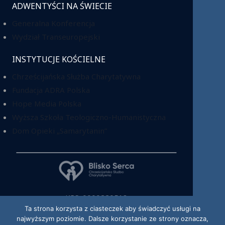
ADWENTYŚCI NA ŚWIECIE
Generalna Konferencja
Wydział Transeuropejski
INSTYTUCJE KOŚCIELNE
Chrześcijańska Służba Charytatywna
Fundacja ADRA Polska
Hope Media Polska
Wyższa Szkoła Teologiczno-Humanistyczna
Dom Opieki „Samarytanin”
KRS: 0000220518
Ta strona korzysta z ciasteczek aby świadczyć usługi na
najwyższym poziomie. Dalsze korzystanie ze strony oznacza,