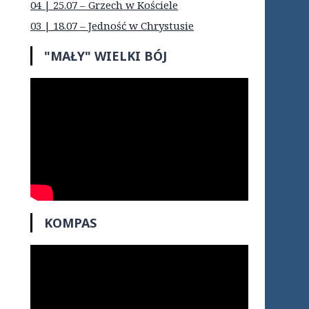
04 | 25.07 – Grzech w Kościele
03 | 18.07 – Jedność w Chrystusie
"MAŁY" WIELKI BÓJ
KOMPAS