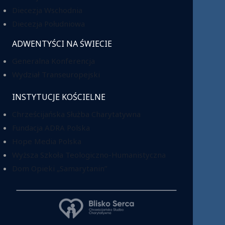
Diecezja Wschodnia
Diecezja Południowa
ADWENTYŚCI NA ŚWIECIE
Generalna Konferencja
Wydział Transeuropejski
INSTYTUCJE KOŚCIELNE
Chrześcijańska Służba Charytatywna
Fundacja ADRA Polska
Hope Media Polska
Wyższa Szkoła Teologiczno-Humanistyczna
Dom Opieki „Samarytanin”