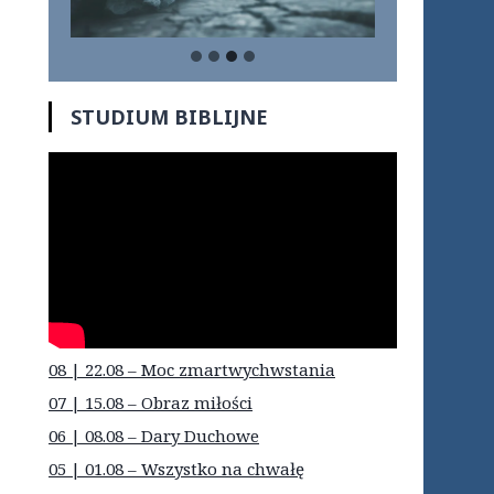
STUDIUM BIBLIJNE
08 | 22.08 – Moc zmartwychwstania
07 | 15.08 – Obraz miłości
06 | 08.08 – Dary Duchowe
05 | 01.08 – Wszystko na chwałę