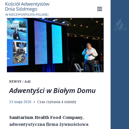
Przejdź
do
treści
NEWSY / AAI
Adwentyści w Białym Domu
13 maja 2026
Czas czytania
4
minuty
Sanitarium Health Food Company
,
adwentystyczna firma żywnościowa