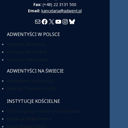
Fax:
(+48) 22 3131 500
Email:
kancelaria@adwent.pl
Mail
Facebook
X
YouTube
Instagram
Bluesky
ADWENTYŚCI W POLSCE
Diecezja Zachodnia
Diecezja Wschodnia
Diecezja Południowa
ADWENTYŚCI NA ŚWIECIE
Generalna Konferencja
Wydział Transeuropejski
INSTYTUCJE KOŚCIELNE
Chrześcijańska Służba Charytatywna
Fundacja ADRA Polska
Hope Media Polska