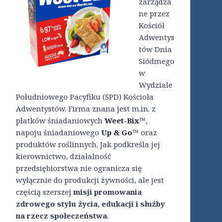
zarządza
ne przez
Kościół
Adwentys
tów Dnia
Siódmego
w
Wydziale
Południowego Pacyfiku (SPD) Kościoła
Adwentystów. Firma znana jest m.in. z
płatków śniadaniowych
Weet-Bix
™,
napoju śniadaniowego
Up & Go
™ oraz
produktów roślinnych. Jak podkreśla jej
kierownictwo, działalność
przedsiębiorstwa nie ogranicza się
wyłącznie do produkcji żywności, ale jest
częścią szerszej
misji promowania
zdrowego stylu życia, edukacji i służby
na rzecz społeczeństwa
.