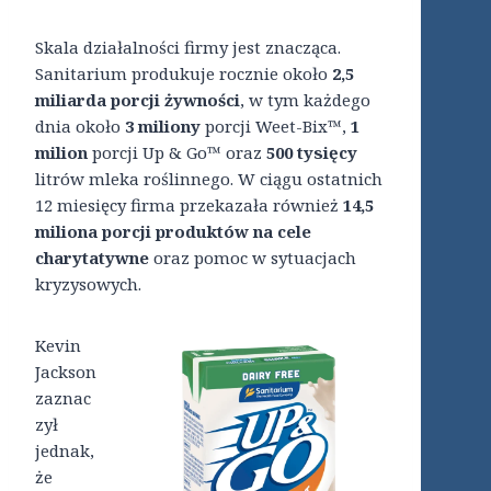
Skala działalności firmy jest znacząca.
Sanitarium produkuje rocznie około
2,5
miliarda porcji żywności
, w tym każdego
dnia około
3 miliony
porcji Weet-Bix™,
1
milion
porcji Up & Go™ oraz
500 tysięcy
litrów mleka roślinnego. W ciągu ostatnich
12 miesięcy firma przekazała również
14,5
miliona porcji produktów na cele
charytatywne
oraz pomoc w sytuacjach
kryzysowych.
Kevin
Jackson
zaznac
zył
jednak,
że