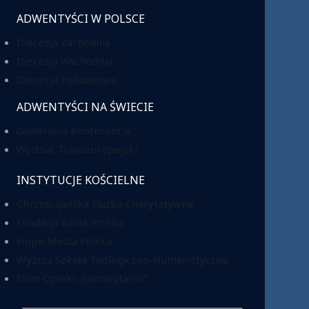
ADWENTYŚCI W POLSCE
Diecezja Zachodnia
Diecezja Wschodnia
Diecezja Południowa
ADWENTYŚCI NA ŚWIECIE
Generalna Konferencja
Wydział Transeuropejski
INSTYTUCJE KOŚCIELNE
Chrześcijańska Służba Charytatywna
Fundacja ADRA Polska
Hope Media Polska
Wyższa Szkoła Teologiczno-Humanistyczna
Dom Opieki „Samarytanin”