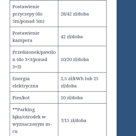
Postawienie
przyczepy (do
28/42 zł/doba
5m/ponad 5m)
Postawienie
42 zł/doba
kampera
Przedsionek/pawilo
n (do 3×3/ponad
10/20 zł/doba
3×3)
Energia
2,5 zł/kWh lub 25
elektryczna
zł/doba
Pies/kot
10 zł/doba
**Parking
łąka/ośrodek w
7/15 zł/doba
wyznaczonym m-
cu