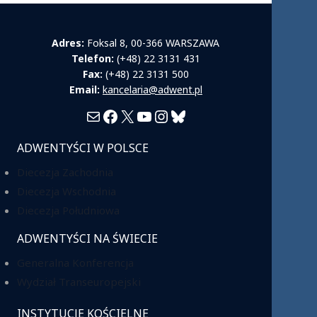
Adres:
Foksal 8, 00-366 WARSZAWA
Telefon:
(+48) 22 3131 431
Fax:
(+48) 22 3131 500
Email:
kancelaria@adwent.pl
Mail
Facebook
X
YouTube
Instagram
Bluesky
ADWENTYŚCI W POLSCE
Diecezja Zachodnia
Diecezja Wschodnia
Diecezja Południowa
ADWENTYŚCI NA ŚWIECIE
Generalna Konferencja
Wydział Transeuropejski
INSTYTUCJE KOŚCIELNE