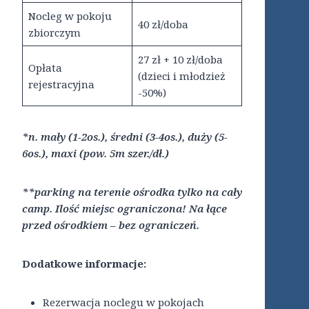
Nocleg w pokoju
40 zł/doba
zbiorczym
27 zł + 10 zł/doba
Opłata
(dzieci i młodzież
rejestracyjna
-50%)
*n. mały (1-2os.), średni (3-4os.), duży (5-
6os.), maxi (pow. 5m szer./dł.)
**parking na terenie ośrodka tylko na cały
camp. Ilość miejsc ograniczona! Na łące
przed ośrodkiem – bez ograniczeń.
Dodatkowe informacje:
Rezerwacja noclegu w pokojach