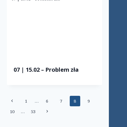
07 | 15.02 – Problem zła
Nawigacja
Poprzednia
1
…
6
7
8
9
strony
strona
Następna
10
…
53
strona