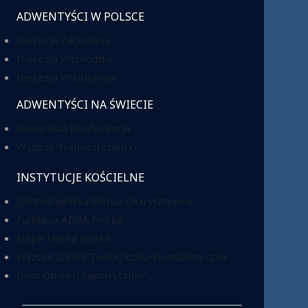
ADWENTYŚCI W POLSCE
Diecezja Zachodnia
Diecezja Wschodnia
Diecezja Południowa
ADWENTYŚCI NA ŚWIECIE
Generalna Konferencja
Wydział Transeuropejski
INSTYTUCJE KOŚCIELNE
Chrześcijańska Służba Charytatywna
Fundacja ADRA Polska
Hope Media Polska
Wyższa Szkoła Teologiczno-Humanistyczna
Dom Opieki „Samarytanin”