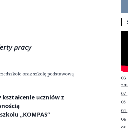
erty pracy
rzedszkole oraz szkołę podstawową
08 
zm
07 
 kształcenie uczniów z
06 
wnością
05 
dszkolu „KOMPAS”
04 
03 