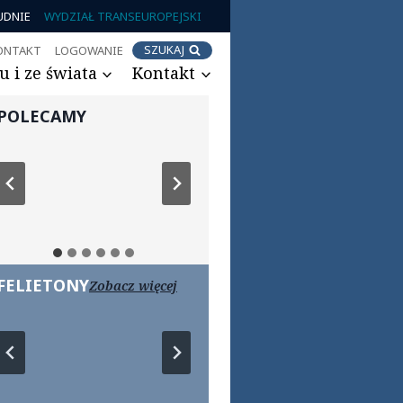
UDNIE
WYDZIAŁ TRANSEUROPEJSKI
SZUKAJ
ONTAKT
LOGOWANIE
 i ze świata
Kontakt
POLECAMY
FELIETONY
Zobacz więcej