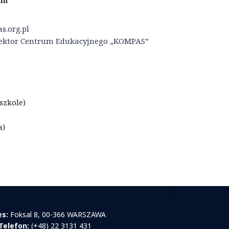
in
s.org.pl
yrektor Centrum Edukacyjnego „KOMPAS”
szkole)
a)
es:
Foksal 8, 00-366 WARSZAWA
Telefon:
(+48) 22 3131 431