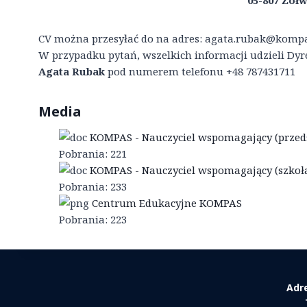
05-807 Żółw
CV można przesyłać do na adres: agata.rubak@kompa
W przypadku pytań, wszelkich informacji udzieli D
Agata Rubak
pod numerem telefonu +48 787431711
Media
KOMPAS - Nauczyciel wspomagający (przed
Pobrania:
221
KOMPAS - Nauczyciel wspomagający (szkoł
Pobrania:
233
Centrum Edukacyjne KOMPAS
Pobrania:
223
Adr