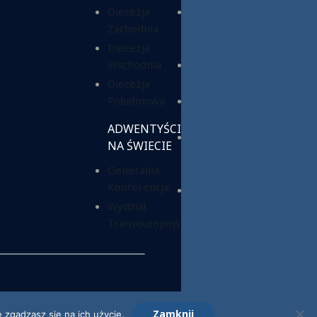
Diecezja
Chrześcijańska
Zachodnia
Służba
Charytatywna
Diecezja
Wschodnia
Fundacja ADRA
Polska
Diecezja
Południowa
Hope Media
Polska
ADWENTYŚCI
Wyższa Szkoła
NA ŚWIECIE
Teologiczno-
Generalna
Humanistyczna
Konferencja
Dom Opieki
Wydział
„Samarytanin”
Transeuropejski
Zamknij
 zgadzasz się na ich użycie.