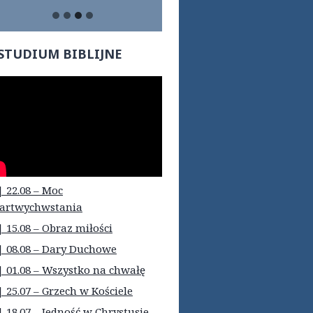
STUDIUM BIBLIJNE
| 22.08 – Moc
artwychwstania
| 15.08 – Obraz miłości
| 08.08 – Dary Duchowe
| 01.08 – Wszystko na chwałę
| 25.07 – Grzech w Kościele
| 18.07 – Jedność w Chrystusie