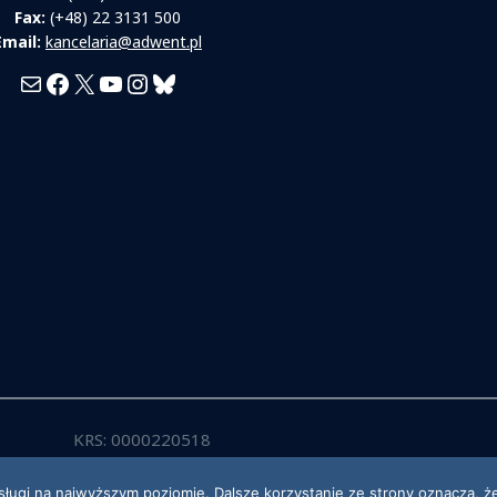
Fax:
(+48) 22 3131 500
Email:
kancelaria@adwent.pl
Mail
Facebook
X
YouTube
Instagram
Bluesky
KRS: 0000220518
sługi na najwyższym poziomie. Dalsze korzystanie ze strony oznacza, że