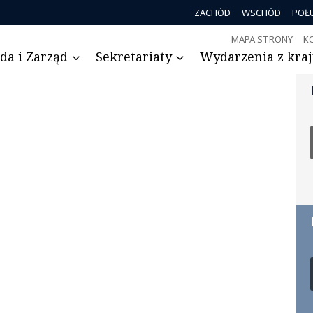
ZACHÓD
WSCHÓD
POŁ
MAPA STRONY
K
da i Zarząd
Sekretariaty
Wydarzenia z kraju