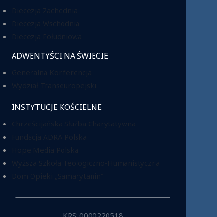
Diecezja Zachodnia
Diecezja Wschodnia
Diecezja Południowa
ADWENTYŚCI NA ŚWIECIE
Generalna Konferencja
Wydział Transeuropejski
INSTYTUCJE KOŚCIELNE
Chrześcijańska Służba Charytatywna
Fundacja ADRA Polska
Hope Media Polska
Wyższa Szkoła Teologiczno-Humanistyczna
Dom Opieki „Samarytanin”
KRS: 0000220518