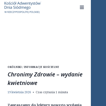
Przejdź
do
treści
OKÓLNIKI / INFORMACJE KOŚCIELNE
Chronimy Zdrowie – wydanie
kwietniowe
19 kwietnia 2026
Czas czytania
1
minuta
Zapraszamy do lektury nowego wydania