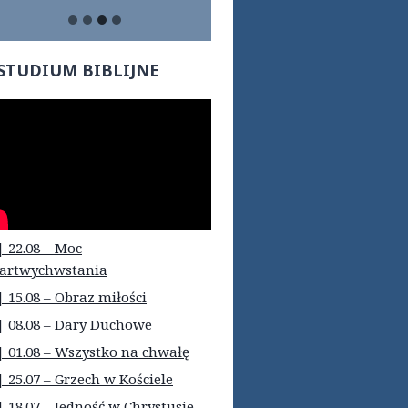
STUDIUM BIBLIJNE
| 22.08 – Moc
artwychwstania
| 15.08 – Obraz miłości
| 08.08 – Dary Duchowe
| 01.08 – Wszystko na chwałę
| 25.07 – Grzech w Kościele
| 18.07 – Jedność w Chrystusie