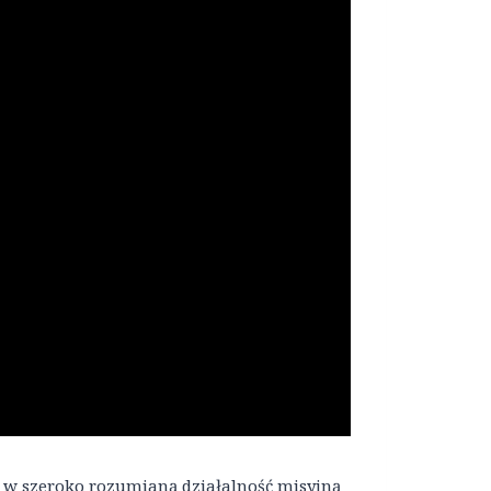
ą w szeroko rozumianą działalność misyjną