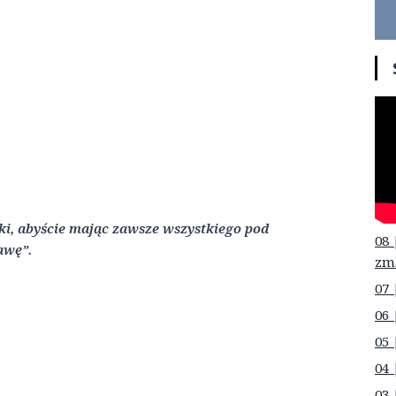
ski, abyście mając zawsze wszystkiego pod
08 
awę”.
zm
07 
06 
05 
04 
03 