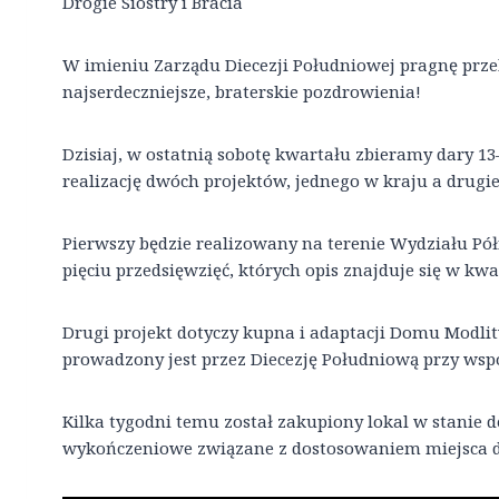
Drogie Siostry i Bracia
W imieniu Zarządu Diecezji Południowej pragnę prze
najserdeczniejsze, braterskie pozdrowienia!
Dzisiaj, w ostatnią sobotę kwartału zbieramy dary 13
realizację dwóch projektów, jednego w kraju a drugie
Pierwszy będzie realizowany na terenie Wydziału Pół
pięciu przedsięwzięć, których opis znajduje się w kwar
Drugi projekt dotyczy kupna i adaptacji Domu Modlitw
prowadzony jest przez Diecezję Południową przy wsp
Kilka tygodni temu został zakupiony lokal w stanie 
wykończeniowe związane z dostosowaniem miejsca do