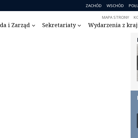
ZACHÓD
WSCHÓD
POŁ
MAPA STRONY
K
da i Zarząd
Sekretariaty
Wydarzenia z kraju