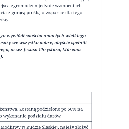
iejsca zgromadzeń jedynie wzmocni ich
acia z gorącą prośbą o wsparcie dla tego
wkę.
ego wywiódł spośród umarłych wielkiego
saży we wszystko dobre, abyście spełnili
 jego, przez Jezusa Chrystusa, któremu
).
ożeństwa. Zostaną podzielone po 50% na
 o wykonanie podziału darów.
odlitwy w Rudzie Śląskiej, należy złożyć