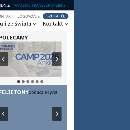
UDNIE
WYDZIAŁ TRANSEUROPEJSKI
SZUKAJ
ONTAKT
LOGOWANIE
 i ze świata
Kontakt
POLECAMY
FELIETONY
Zobacz więcej