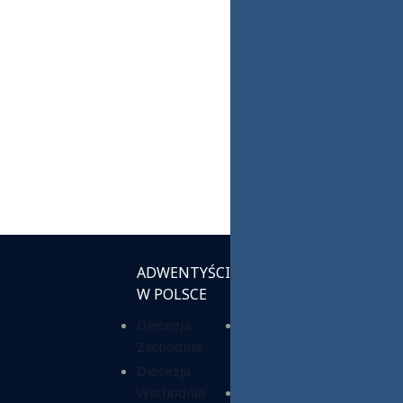
ADWENTYŚCI
INSTYTUCJE
W POLSCE
KOŚCIELNE
Diecezja
Chrześcijańska
Zachodnia
Służba
Charytatywna
Diecezja
Wschodnia
Fundacja ADRA