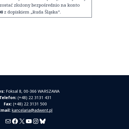
 zostać złożony bezpośrednio na konto
08
z dopiskiem „Ruda Śląska”.
es:
Foksal 8, 00-366 WARSZAWA
Telefon:
(+48) 22 3131 431
Fax:
(+48) 22 3131 500
Email:
kancelaria@adwent.pl
Mail
Facebook
X
YouTube
Instagram
Bluesky