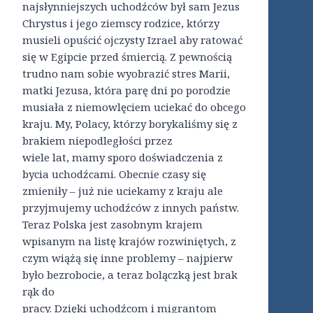
najsłynniejszych uchodźców był sam Jezus
Chrystus i jego ziemscy rodzice, którzy
musieli opuścić ojczysty Izrael aby ratować
się w Egipcie przed śmiercią. Z pewnością
trudno nam sobie wyobrazić stres Marii,
matki Jezusa, która parę dni po porodzie
musiała z niemowlęciem uciekać do obcego
kraju. My, Polacy, którzy borykaliśmy się z
brakiem niepodległości przez
wiele lat, mamy sporo doświadczenia z
bycia uchodźcami. Obecnie czasy się
zmieniły – już nie uciekamy z kraju ale
przyjmujemy uchodźców z innych państw.
Teraz Polska jest zasobnym krajem
wpisanym na listę krajów rozwiniętych, z
czym wiążą się inne problemy – najpierw
było bezrobocie, a teraz bolączką jest brak
rąk do
pracy. Dzięki uchodźcom i migrantom