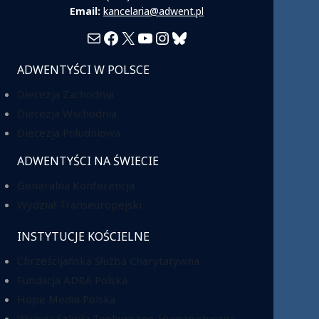
Email:
kancelaria@adwent.pl
Mail
Facebook
X
YouTube
Instagram
Bluesky
ADWENTYŚCI W POLSCE
Diecezja Zachodnia
Diecezja Wschodnia
Diecezja Południowa
ADWENTYŚCI NA ŚWIECIE
Generalna Konferencja
Wydział Transeuropejski
INSTYTUCJE KOŚCIELNE
Chrześcijańska Służba Charytatywna
Fundacja ADRA Polska
Hope Media Polska
Wyższa Szkoła Teologiczno-Humanistyczna