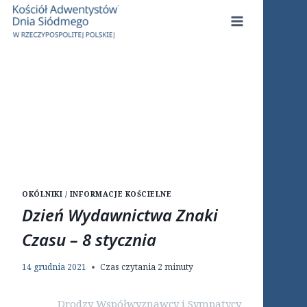
Przejdź
do
treści
OKÓLNIKI / INFORMACJE KOŚCIELNE
Dzień Wydawnictwa Znaki
Czasu – 8 stycznia
14 grudnia 2021
Czas czytania
2
minuty
Drodzy Współwyznawcy i Sympatycy