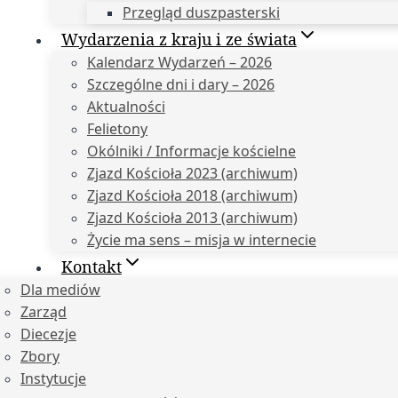
Przegląd duszpasterski
Wydarzenia z kraju i ze świata
Kalendarz Wydarzeń – 2026
Szczególne dni i dary – 2026
Aktualności
Felietony
Okólniki / Informacje kościelne
Zjazd Kościoła 2023 (archiwum)
Zjazd Kościoła 2018 (archiwum)
Zjazd Kościoła 2013 (archiwum)
Życie ma sens – misja w internecie
Kontakt
Dla mediów
Zarząd
Diecezje
Zbory
Instytucje