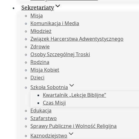
Sekretariaty
Misja
Komunikacja i Media
Młodzież
Związek Harcerstwa Adwentystycznego
Zdrowie
Osoby Szczególnej Troski
Rodzina
Misja Kobiet
Dzieci
Szkoła Sobotnia
Kwartalnik „Lekcje Biblijne”
Czas Misji
Edukacja
Szafarstwo
Sprawy Publiczne i Wolność Religijna
Kaznodziejstwo