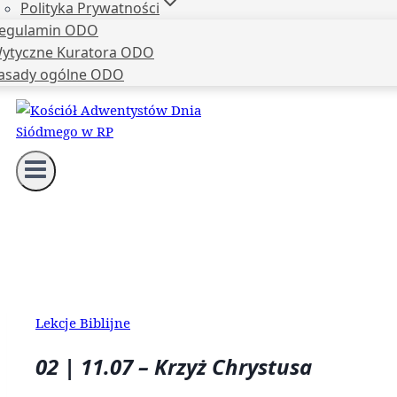
Polityka Prywatności
egulamin ODO
ytyczne Kuratora ODO
asady ogólne ODO
Lekcje Biblijne
02 | 11.07 – Krzyż Chrystusa