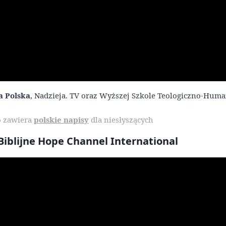
a Polska
, Nadzieja. TV oraz Wyższej Szkole Teologiczno-Hum
 zawiera
polskie napisy
dla niesłyszących
iblijne Hope Channel International