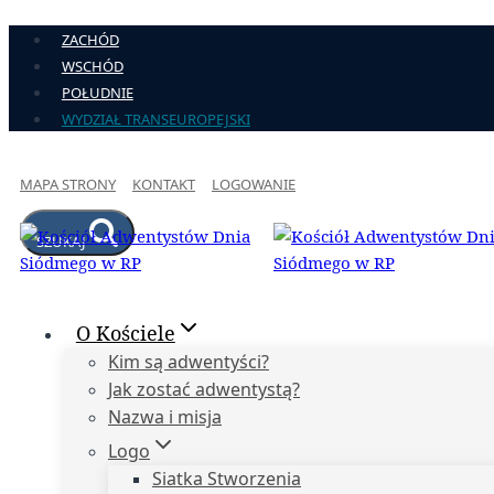
Przejdź
ZACHÓD
do
WSCHÓD
treści
POŁUDNIE
WYDZIAŁ TRANSEUROPEJSKI
MAPA STRONY
KONTAKT
LOGOWANIE
SZUKAJ
O Kościele
Kim są adwentyści?
Jak zostać adwentystą?
Nazwa i misja
Logo
Siatka Stworzenia