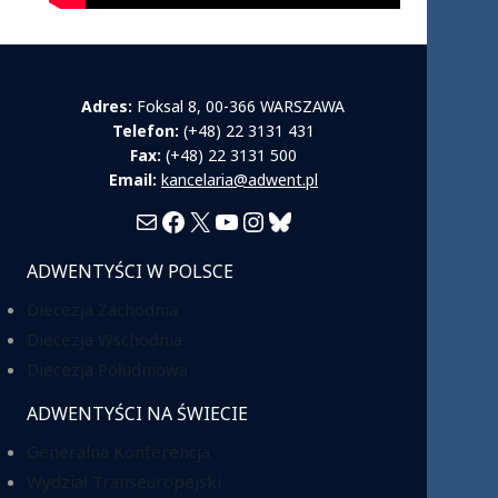
Adres:
Foksal 8, 00-366 WARSZAWA
Telefon:
(+48) 22 3131 431
Fax:
(+48) 22 3131 500
Email:
kancelaria@adwent.pl
Mail
Facebook
X
YouTube
Instagram
Bluesky
ADWENTYŚCI W POLSCE
Diecezja Zachodnia
Diecezja Wschodnia
Diecezja Południowa
ADWENTYŚCI NA ŚWIECIE
Generalna Konferencja
Wydział Transeuropejski