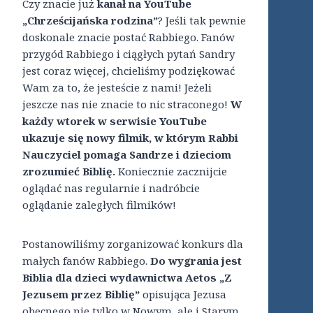
Czy znacie już
kanał na YouTube
„Chrześcijańska rodzina”
? Jeśli tak pewnie
doskonale znacie postać Rabbiego. Fanów
przygód Rabbiego i ciągłych pytań Sandry
jest coraz więcej, chcieliśmy podziękować
Wam za to, że jesteście z nami! Jeżeli
jeszcze nas nie znacie to nic straconego!
W
każdy wtorek w serwisie YouTube
ukazuje się nowy filmik, w którym Rabbi
Nauczyciel pomaga Sandrze i dzieciom
zrozumieć Biblię.
Koniecznie zacznijcie
oglądać nas regularnie i nadróbcie
oglądanie zaległych filmików!
Postanowiliśmy zorganizować konkurs dla
małych fanów Rabbiego.
Do wygrania jest
Biblia dla dzieci wydawnictwa Aetos „Z
Jezusem przez Biblię”
opisująca Jezusa
obecnego nie tylko w Nowym, ale i Starym