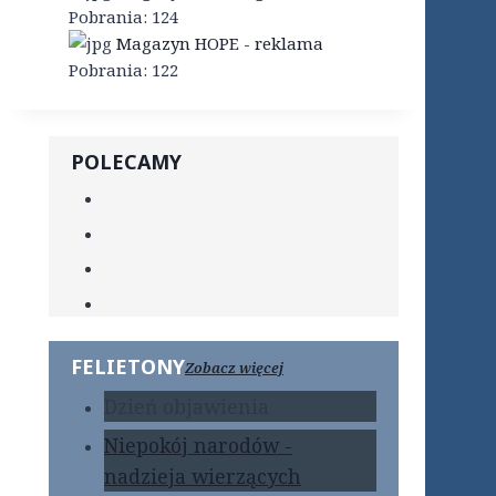
Pobrania:
124
Magazyn HOPE - reklama
Pobrania:
122
POLECAMY
FELIETONY
Zobacz więcej
Dzień objawienia
Niepokój narodów -
nadzieja wierzących