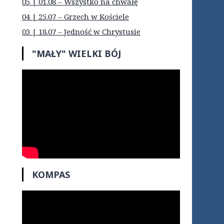
05 | 01.08 – Wszystko na chwałę
04 | 25.07 – Grzech w Kościele
03 | 18.07 – Jedność w Chrystusie
"MAŁY" WIELKI BÓJ
KOMPAS