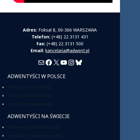
Adres:
Foksal 8, 00-366 WARSZAWA
Telefon:
(+48) 22 3131 431
Fax:
(+48) 22 3131 500
Email:
kancelaria@adwent.pl
Mail
Facebook
X
YouTube
Instagram
Bluesky
ADWENTYŚCI W POLSCE
Diecezja Zachodnia
Diecezja Wschodnia
Diecezja Południowa
ADWENTYŚCI NA ŚWIECIE
Generalna Konferencja
Wydział Transeuropejski