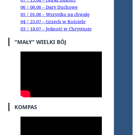
06 | 08.08 – Dary Duchowe
05 | 01.08 – Wszystko na chwałę
04 | 25.07 – Grzech w Kościele
03 | 18.07 – Jedność w Chrystusie
"MAŁY" WIELKI BÓJ
KOMPAS