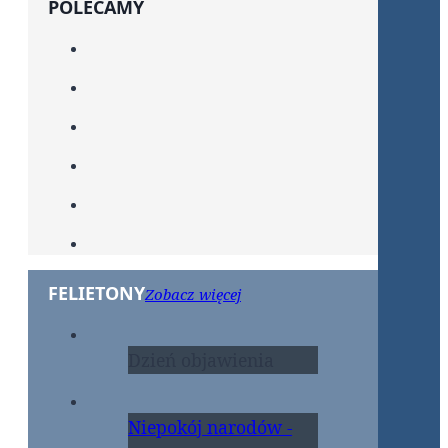
POLECAMY
FELIETONY
Zobacz więcej
Dzień objawienia
Niepokój narodów -