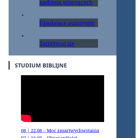
nadzieja wierzących
Upadające autorytety
Zatrzymaj się
STUDIUM BIBLIJNE
08 | 22.08 – Moc zmartwychwstania
07 | 15.08 – Obraz miłości