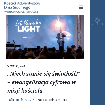
Przejdź
do
treści
NEWSY / AAI
„Niech stanie się światłość!”
– ewangelizacja cyfrowa w
misji kościoła
18 listopada 2025
Czas czytania
3
minuty