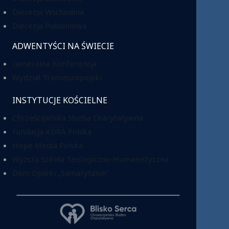
Diecezja Wschodnia
Diecezja Południowa
ADWENTYŚCI NA ŚWIECIE
Generalna Konferencja
Wydział Transeuropejski
INSTYTUCJE KOŚCIELNE
Chrześcijańska Służba Charytatywna
Fundacja ADRA Polska
Hope Media Polska
Wyższa Szkoła Teologiczno-Humanistyczna
Dom Opieki „Samarytanin”