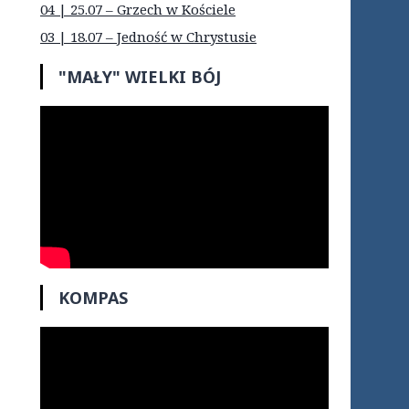
04 | 25.07 – Grzech w Kościele
03 | 18.07 – Jedność w Chrystusie
"MAŁY" WIELKI BÓJ
KOMPAS