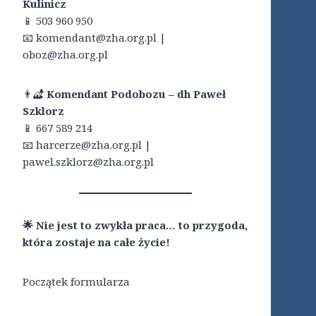
Kulinicz
📱 503 960 950
📧 komendant@zha.org.pl |
oboz@zha.org.pl
👨‍🏕️
Komendant Podobozu – dh Paweł
Szklorz
📱 667 589 214
📧 harcerze@zha.org.pl |
pawel.szklorz@zha.org.pl
🌟
Nie jest to zwykła praca… to przygoda,
która zostaje na całe życie!
Początek formularza