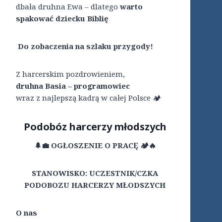
dbała druhna Ewa – dlatego
warto
spakować dziecku Biblię
Do zobaczenia na szlaku przygody!
Z harcerskim pozdrowieniem,
druhna Basia – programowiec
wraz z najlepszą kadrą w całej Polsce 🏕️
Podobóz harcerzy młodszych
🌲💼
OGŁOSZENIE O PRACĘ
🏕️🔥
STANOWISKO: UCZESTNIK/CZKA
PODOBOZU HARCERZY MŁODSZYCH
O nas