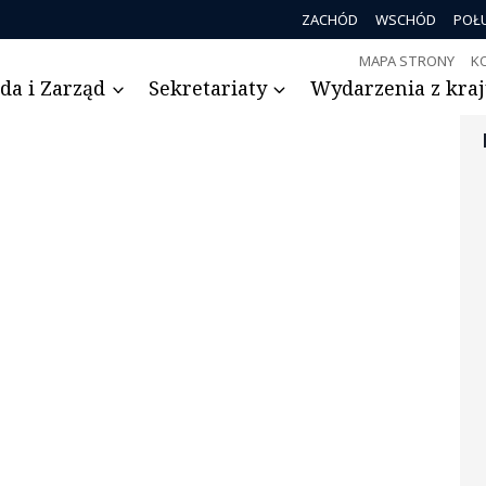
ZACHÓD
WSCHÓD
POŁ
MAPA STRONY
K
da i Zarząd
Sekretariaty
Wydarzenia z kraju