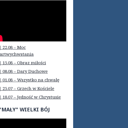
| 22.08 – Moc
artwychwstania
| 15.08 – Obraz miłości
| 08.08 – Dary Duchowe
| 01.08 – Wszystko na chwałę
| 25.07 – Grzech w Kościele
| 18.07 – Jedność w Chrystusie
"MAŁY" WIELKI BÓJ