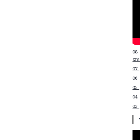
08 
zm
07 
06 
05 
04 
03 