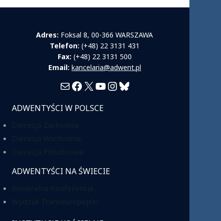
Adres:
Foksal 8, 00-366 WARSZAWA
Telefon:
(+48) 22 3131 431
Fax:
(+48) 22 3131 500
Email:
kancelaria@adwent.pl
Mail
Facebook
X
YouTube
Instagram
Bluesky
ADWENTYŚCI W POLSCE
Diecezja Zachodnia
Diecezja Wschodnia
Diecezja Południowa
ADWENTYŚCI NA ŚWIECIE
Generalna Konferencja
Wydział Transeuropejski