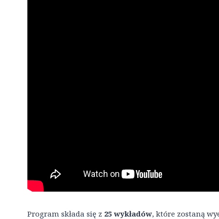
Program składa się z
25 wykładów
, które zostaną w