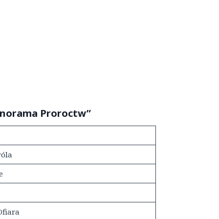
anorama Proroctw”
róla
e
Ofiara