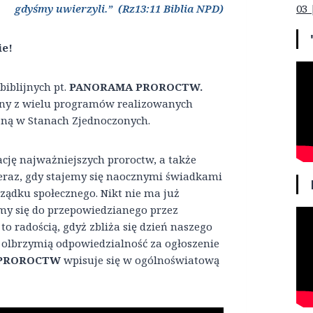
03 
gdyśmy uwierzyli.” (Rz13:11 Biblia NPD)
ie!
iblijnych pt.
PANORAMA PROROCTW.
ny z wielu programów realizowanych
yjną w Stanach Zjednoczonych.
ację najważniejszych proroctw, a także
teraz, gdy stajemy się naocznymi świadkami
rządku społecznego. Nikt nie ma już
my się do przepowiedzianego przez
to radością, gdyż zbliża się dzień naszego
my olbrzymią odpowiedzialność za ogłoszenie
 PROROCTW
wpisuje się w ogólnoświatową