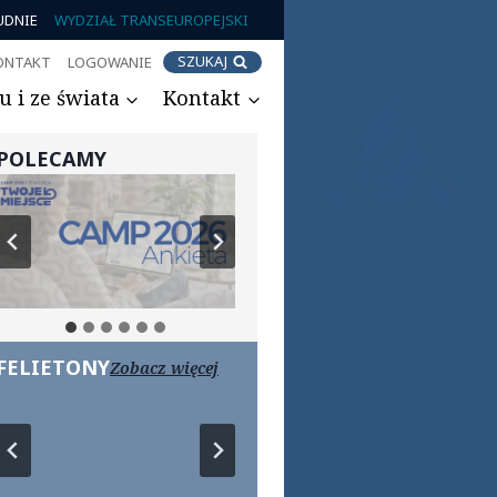
UDNIE
WYDZIAŁ TRANSEUROPEJSKI
SZUKAJ
ONTAKT
LOGOWANIE
 i ze świata
Kontakt
POLECAMY
FELIETONY
Zobacz więcej