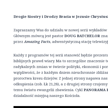
Drogie Siostry i Drodzy Bracia w Jezusie Chrystus
Zapraszamy Was do udziału w nowej serii wykładów b
Głównym mówcą jest pastor
DOUG BATCHELOR
zna
przez
Amazing Facts
, adwentystyczną stację telewiz
Każdy z programów tej serii stanowić będzie prezent
biblijnych prawd wiary. Ma to szczególne znaczenie 
radykalnych zmian w świecie polityki, ekonomii i po
wątpliwości, że z każdym dniem nieuchronnie zbliża
proroctwa kresu dziejów. Z jednej strony napawa nas 
odkupienia (zob. Łk 21,28), a z drugiej strony czuje
temu światu ewangelii zbawienia. Cykl
PANORAMA
działalność misyjną naszego Kościoła.