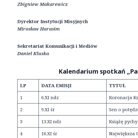
Zbigniew Makarewicz
Dyrektor Instytucji Misyjnych
Mirosław Harasim
Sekretariat Komunikacji i Mediów
Daniel Kluska
Kalendarium spotkań „P
LP
DATA EMISJI
TYTUŁ
1
6.XI ndz
Koronacja K
2
9.XI śr
Sen o potędz
3
13.XI ndz
Książę pychy
4
16.XI śr
Największa 