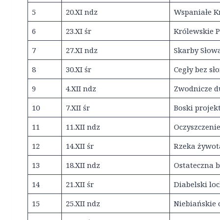
5
20.XI ndz
Wspaniałe K
6
23.XI śr
Królewskie 
7
27.XI ndz
Skarby Słow
8
30.XI śr
Cegły bez sł
9
4.XII ndz
Zwodnicze d
10
7.XII śr
Boski projek
11
11.XII ndz
Oczyszczenie
12
14.XII śr
Rzeka żywot
13
18.XII ndz
Ostateczna 
14
21.XII śr
Diabelski lo
15
25.XII ndz
Niebiańskie