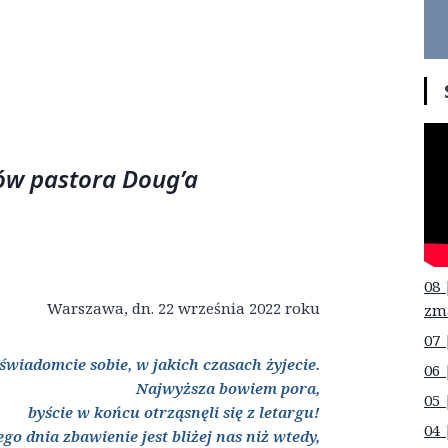
ów pastora Doug’a
08 
Warszawa, dn. 22 września 2022 roku
zm
07 
świadomcie sobie, w jakich czasach żyjecie.
06 
Najwyższa bowiem pora,
05 
byście w końcu otrząsnęli się z letargu!
04 
go dnia zbawienie jest bliżej nas niż wtedy,