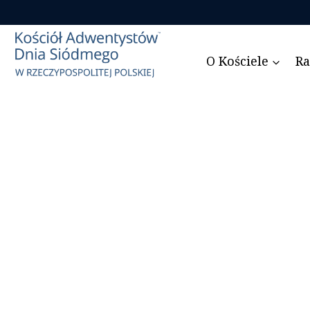
Przejdź
do
treści
O Kościele
Ra