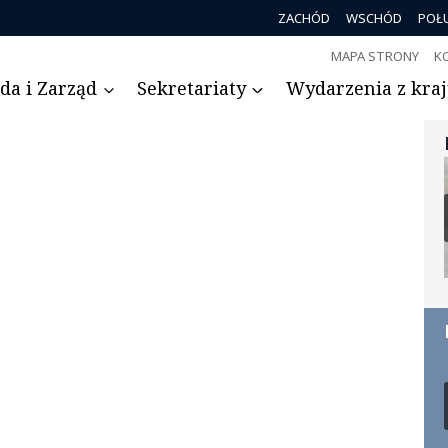
ZACHÓD
WSCHÓD
POŁ
MAPA STRONY
K
da i Zarząd
Sekretariaty
Wydarzenia z kraju