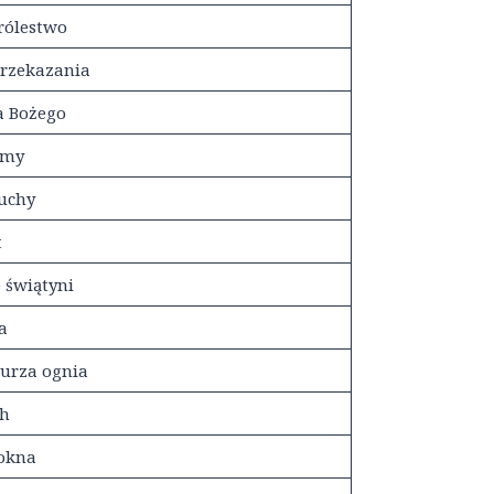
rólestwo
Przekazania
a Bożego
omy
uchy
t
 świątyni
a
burza ognia
ch
 okna