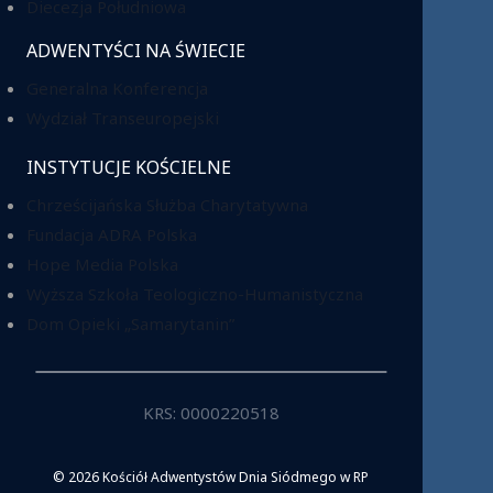
Diecezja Południowa
ADWENTYŚCI NA ŚWIECIE
Generalna Konferencja
Wydział Transeuropejski
INSTYTUCJE KOŚCIELNE
Chrześcijańska Służba Charytatywna
Fundacja ADRA Polska
Hope Media Polska
Wyższa Szkoła Teologiczno-Humanistyczna
Dom Opieki „Samarytanin”
KRS: 0000220518
© 2026 Kościół Adwentystów Dnia Siódmego w RP