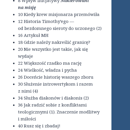
8 Wpływ inicjatywy
Nakierowani
na misję
10 Kiedy krew misjonarza przemówiła
12 Historia Timothy’ego —
od bezdomnego sieroty do uczonego (2)
16 Artykuł MH
18 Gdzie należy nakreślić granicę?
20 Nie wszystko jest takie, jak się
wydaje
22 Większość rzadko ma rację
24 Wielkość, władza i pycha
26 Doceńcie historię waszego zboru
30 Służenie introwertykom i razem
z nimi (4)
34 Służba diakonów i diakonis (2)
36 Jak radzić sobie z konfliktami
teologicznymi (1). Znaczenie modlitwy
i miłości
40 Rusz się i zbadaj!