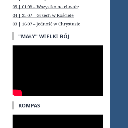
05 | 01.08 – Wszystko na chwałę
04 | 25.07 – Grzech w Kościele
03 | 18.07 – Jedność w Chrystusie
"MAŁY" WIELKI BÓJ
KOMPAS