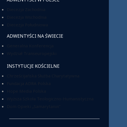
Diecezja Zachodnia
Diecezja Wschodnia
Diecezja Południowa
ADWENTYŚCI NA ŚWIECIE
Generalna Konferencja
Wydział Transeuropejski
INSTYTUCJE KOŚCIELNE
Chrześcijańska Służba Charytatywna
Fundacja ADRA Polska
Hope Media Polska
Wyższa Szkoła Teologiczno-Humanistyczna
Dom Opieki „Samarytanin”