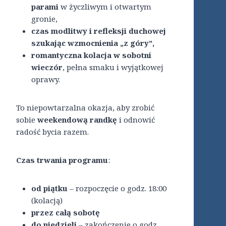
parami
w życzliwym i otwartym
gronie,
czas modlitwy i refleksji duchowej
szukając wzmocnienia „z góry”,
romantyczna kolacja w sobotni
wieczór
, pełna smaku i wyjątkowej
oprawy.
To niepowtarzalna okazja, aby zrobić
sobie
weekendową randkę
i odnowić
radość bycia razem.
Czas trwania programu
:
od piątku
– rozpoczęcie o godz. 18:00
(kolacją)
przez całą sobotę
do niedzieli
– zakończenie o godz.