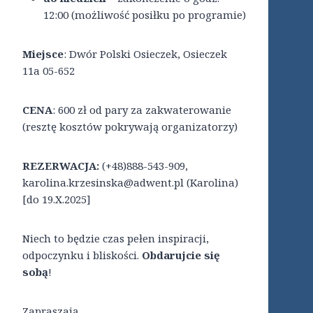
12:00 (możliwość posiłku po programie)
Miejsce
: Dwór Polski Osieczek, Osieczek
11a 05-652
CENA
: 600 zł od pary za zakwaterowanie
(resztę kosztów pokrywają organizatorzy)
REZERWACJA:
(+48)888-543-909,
karolina.krzesinska@adwent.pl (Karolina)
[do 19.X.2025]
Niech to będzie czas pełen inspiracji,
odpoczynku i bliskości.
Obdarujcie się
sobą
!
Zapraszają,