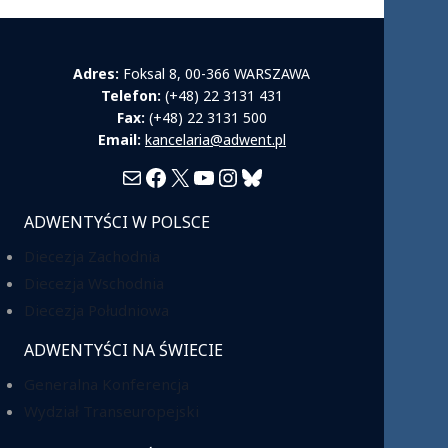
Adres:
Foksal 8, 00-366 WARSZAWA
Telefon:
(+48) 22 3131 431
Fax:
(+48) 22 3131 500
Email:
kancelaria@adwent.pl
Mail
Facebook
X
YouTube
Instagram
Bluesky
ADWENTYŚCI W POLSCE
Diecezja Zachodnia
Diecezja Wschodnia
Diecezja Południowa
ADWENTYŚCI NA ŚWIECIE
Generalna Konferencja
Wydział Transeuropejski