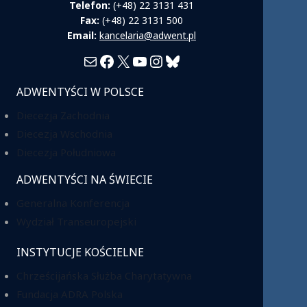
Telefon:
(+48) 22 3131 431
Fax:
(+48) 22 3131 500
Email:
kancelaria@adwent.pl
Mail
Facebook
X
YouTube
Instagram
Bluesky
ADWENTYŚCI W POLSCE
Diecezja Zachodnia
Diecezja Wschodnia
Diecezja Południowa
ADWENTYŚCI NA ŚWIECIE
Generalna Konferencja
Wydział Transeuropejski
INSTYTUCJE KOŚCIELNE
Chrześcijańska Służba Charytatywna
Fundacja ADRA Polska