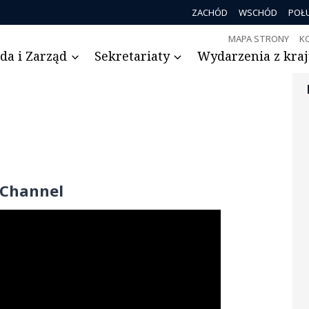
ZACHÓD
WSCHÓD
POŁ
MAPA STRONY
K
da i Zarząd
Sekretariaty
Wydarzenia z kraju
 Channel