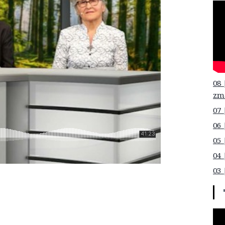
08 
zm
07 
06 
05 
04 
03 