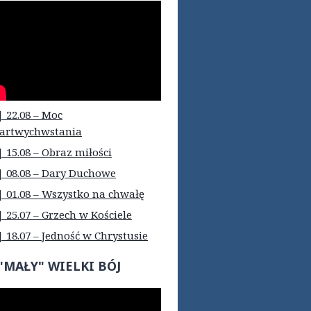
| 22.08 – Moc
artwychwstania
| 15.08 – Obraz miłości
| 08.08 – Dary Duchowe
| 01.08 – Wszystko na chwałę
| 25.07 – Grzech w Kościele
| 18.07 – Jedność w Chrystusie
"MAŁY" WIELKI BÓJ